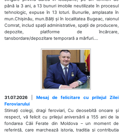
până la 3 ani, a 13 bunuri imobile neutilizate în procesul
tehnologic, expuse în 13 loturi. Bunurile, amplasate în
mun.Chișinău, mun.Bălți și în localitatea Bugeac, raionul
Comrat, includ spații administrative, spații de producere,
depozite, platforme de încărcare,
tansbordare/depozitare temporară a mărfuri....
31.07.2026
|
Mesaj de felicitare cu prilejul Zilei
Feroviarului
Stimați colegi, dragi feroviari, Cu deosebită onoare și
respect, vă felicit cu prilejul aniversării a 155 ani de la
fondarea Căii Ferate din Moldova – un moment de
referință, care marchează istoria, tradiția și contribuția