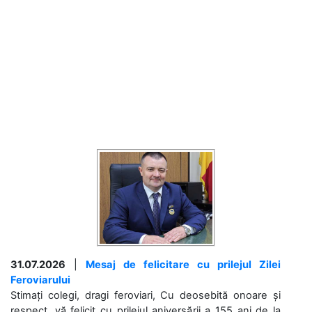
31.07.2026
|
Mesaj de felicitare cu prilejul Zilei
Feroviarului
Stimați colegi, dragi feroviari, Cu deosebită onoare și
respect, vă felicit cu prilejul aniversării a 155 ani de la