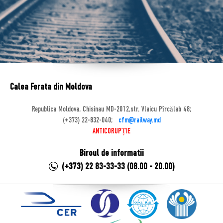
Calea Ferata din Moldova
Republica Moldova, Chisinau MD-2012,str. Vlaicu Pîrcălab 48;
(+373) 22-832-040;
cfm@railway.md
ANTICORUPȚIE
Biroul de informatii
(+373) 22 83-33-33 (08.00 - 20.00)