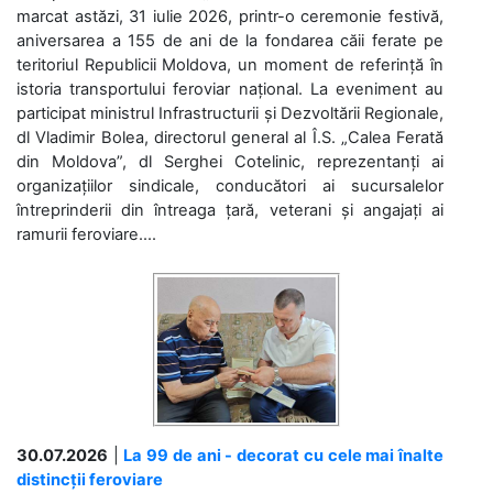
marcat astăzi, 31 iulie 2026, printr-o ceremonie festivă,
aniversarea a 155 de ani de la fondarea căii ferate pe
teritoriul Republicii Moldova, un moment de referință în
istoria transportului feroviar național. La eveniment au
participat ministrul Infrastructurii și Dezvoltării Regionale,
dl Vladimir Bolea, directorul general al Î.S. „Calea Ferată
din Moldova”, dl Serghei Cotelinic, reprezentanți ai
organizațiilor sindicale, conducători ai sucursalelor
întreprinderii din întreaga țară, veterani și angajați ai
ramurii feroviare....
30.07.2026
|
La 99 de ani - decorat cu cele mai înalte
distincții feroviare