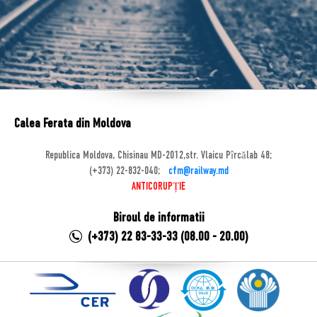
Calea Ferata din Moldova
Republica Moldova, Chisinau MD-2012,str. Vlaicu Pîrcălab 48;
(+373) 22-832-040;
cfm@railway.md
ANTICORUPȚIE
Biroul de informatii
(+373) 22 83-33-33 (08.00 - 20.00)