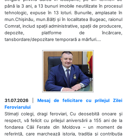
până la 3 ani, a 13 bunuri imobile neutilizate în procesul
tehnologic, expuse în 13 loturi. Bunurile, amplasate în
mun.Chișinău, mun.Bălți și în localitatea Bugeac, raionul
Comrat, includ spații administrative, spații de producere,
depozite, platforme de încărcare,
tansbordare/depozitare temporară a mărfuri....
31.07.2026
|
Mesaj de felicitare cu prilejul Zilei
Feroviarului
Stimați colegi, dragi feroviari, Cu deosebită onoare și
respect, vă felicit cu prilejul aniversării a 155 ani de la
fondarea Căii Ferate din Moldova – un moment de
referință, care marchează istoria, tradiția și contribuția