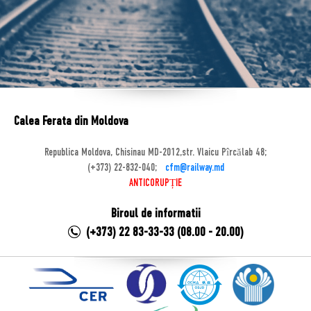
Calea Ferata din Moldova
Republica Moldova, Chisinau MD-2012,str. Vlaicu Pîrcălab 48;
(+373) 22-832-040;
cfm@railway.md
ANTICORUPȚIE
Biroul de informatii
(+373) 22 83-33-33 (08.00 - 20.00)