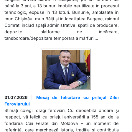
până la 3 ani, a 13 bunuri imobile neutilizate în procesul
tehnologic, expuse în 13 loturi. Bunurile, amplasate în
mun.Chișinău, mun.Bălți și în localitatea Bugeac, raionul
Comrat, includ spații administrative, spații de producere,
depozite, platforme de încărcare,
tansbordare/depozitare temporară a mărfuri....
31.07.2026
|
Mesaj de felicitare cu prilejul Zilei
Feroviarului
Stimați colegi, dragi feroviari, Cu deosebită onoare și
respect, vă felicit cu prilejul aniversării a 155 ani de la
fondarea Căii Ferate din Moldova – un moment de
referință, care marchează istoria, tradiția și contribuția