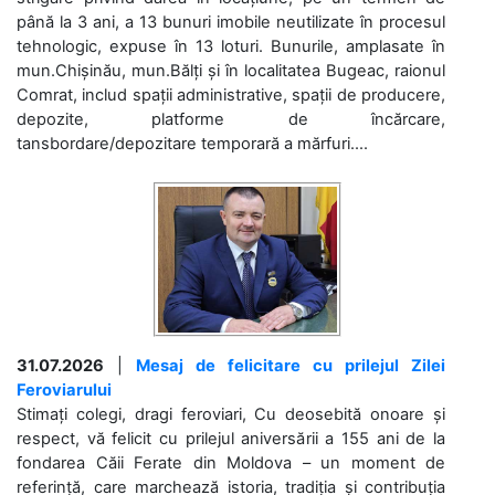
până la 3 ani, a 13 bunuri imobile neutilizate în procesul
tehnologic, expuse în 13 loturi. Bunurile, amplasate în
mun.Chișinău, mun.Bălți și în localitatea Bugeac, raionul
Comrat, includ spații administrative, spații de producere,
depozite, platforme de încărcare,
tansbordare/depozitare temporară a mărfuri....
31.07.2026
|
Mesaj de felicitare cu prilejul Zilei
Feroviarului
Stimați colegi, dragi feroviari, Cu deosebită onoare și
respect, vă felicit cu prilejul aniversării a 155 ani de la
fondarea Căii Ferate din Moldova – un moment de
referință, care marchează istoria, tradiția și contribuția