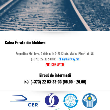
Calea Ferata din Moldova
Republica Moldova, Chisinau MD-2012,str. Vlaicu Pîrcălab 48;
(+373) 22-832-040;
cfm@railway.md
ANTICORUPȚIE
Biroul de informatii
(+373) 22 83-33-33 (08.00 - 20.00)