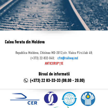
Calea Ferata din Moldova
Republica Moldova, Chisinau MD-2012,str. Vlaicu Pîrcălab 48;
(+373) 22-832-040;
cfm@railway.md
ANTICORUPȚIE
Biroul de informatii
(+373) 22 83-33-33 (08.00 - 20.00)