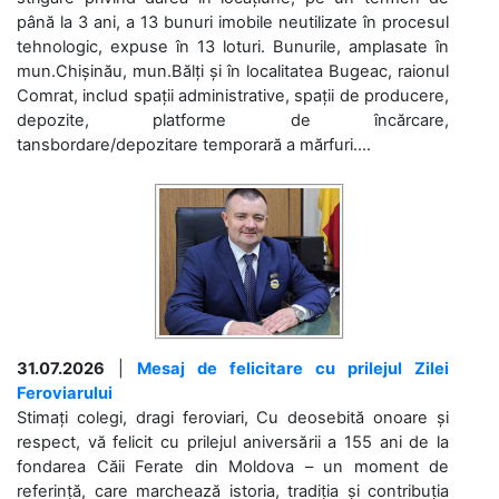
până la 3 ani, a 13 bunuri imobile neutilizate în procesul
tehnologic, expuse în 13 loturi. Bunurile, amplasate în
mun.Chișinău, mun.Bălți și în localitatea Bugeac, raionul
Comrat, includ spații administrative, spații de producere,
depozite, platforme de încărcare,
tansbordare/depozitare temporară a mărfuri....
31.07.2026
|
Mesaj de felicitare cu prilejul Zilei
Feroviarului
Stimați colegi, dragi feroviari, Cu deosebită onoare și
respect, vă felicit cu prilejul aniversării a 155 ani de la
fondarea Căii Ferate din Moldova – un moment de
referință, care marchează istoria, tradiția și contribuția