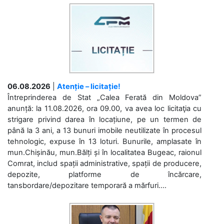
06.08.2026
|
Atenție – licitație!
Întreprinderea de Stat „Calea Ferată din Moldova”
anunță: la 11.08.2026, ora 09.00, va avea loc licitaţia cu
strigare privind darea în locațiune, pe un termen de
până la 3 ani, a 13 bunuri imobile neutilizate în procesul
tehnologic, expuse în 13 loturi. Bunurile, amplasate în
mun.Chișinău, mun.Bălți și în localitatea Bugeac, raionul
Comrat, includ spații administrative, spații de producere,
depozite, platforme de încărcare,
tansbordare/depozitare temporară a mărfuri....