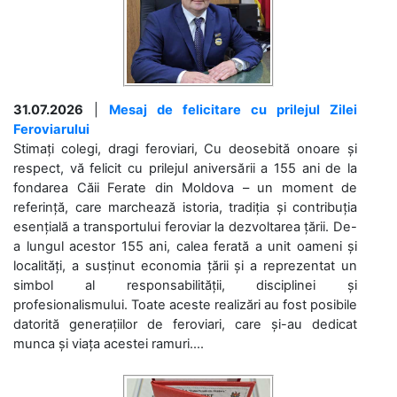
31.07.2026
|
Mesaj de felicitare cu prilejul Zilei
Feroviarului
Stimați colegi, dragi feroviari, Cu deosebită onoare și
respect, vă felicit cu prilejul aniversării a 155 ani de la
fondarea Căii Ferate din Moldova – un moment de
referință, care marchează istoria, tradiția și contribuția
esențială a transportului feroviar la dezvoltarea țării. De-
a lungul acestor 155 ani, calea ferată a unit oameni și
localități, a susținut economia țării și a reprezentat un
simbol al responsabilității, disciplinei și
profesionalismului. Toate aceste realizări au fost posibile
datorită generațiilor de feroviari, care și-au dedicat
munca și viața acestei ramuri....