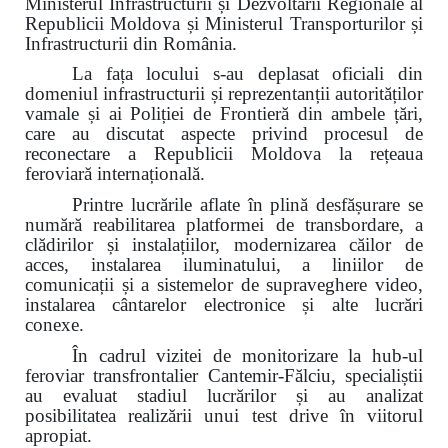
Ministerul Infrastructurii și Dezvoltării Regionale al
Republicii Moldova și Ministerul Transporturilor și
Infrastructurii din România.
La fața locului s-au deplasat oficiali din
domeniul infrastructurii și reprezentanții autorităților
vamale și ai Poliției de Frontieră din ambele țări,
care au discutat aspecte privind procesul de
reconectare a Republicii Moldova la rețeaua
feroviară internațională.
Printre lucrările aflate în plină desfășurare se
numără reabilitarea platformei de transbordare, a
clădirilor și instalațiilor, modernizarea căilor de
acces, instalarea iluminatului,
a liniilor de
comunicații
și
a sistemelor de supraveghere video,
instalarea cântarelor electronice și alte lucrări
conexe.
În cadrul vizitei de monitorizare la hub-ul
feroviar transfrontalier Cantemir-Fălciu, specialiștii
au evaluat stadiul lucrărilor și au analizat
posibilitatea realizării unui test drive în viitorul
apropiat.