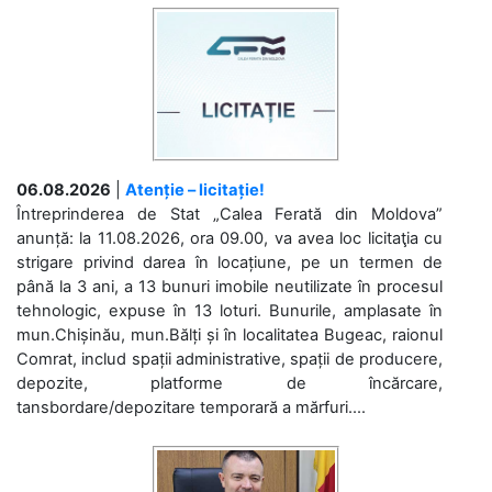
06.08.2026
|
Atenție – licitație!
Întreprinderea de Stat „Calea Ferată din Moldova”
anunță: la 11.08.2026, ora 09.00, va avea loc licitaţia cu
strigare privind darea în locațiune, pe un termen de
până la 3 ani, a 13 bunuri imobile neutilizate în procesul
tehnologic, expuse în 13 loturi. Bunurile, amplasate în
mun.Chișinău, mun.Bălți și în localitatea Bugeac, raionul
Comrat, includ spații administrative, spații de producere,
depozite, platforme de încărcare,
tansbordare/depozitare temporară a mărfuri....