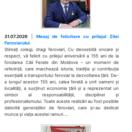
31.07.2026
|
Mesaj de felicitare cu prilejul Zilei
Feroviarului
Stimați colegi, dragi feroviari, Cu deosebită onoare și
respect, vă felicit cu prilejul aniversării a 155 ani de la
fondarea Căii Ferate din Moldova – un moment de
referință, care marchează istoria, tradiția și contribuția
esențială a transportului feroviar la dezvoltarea țării. De-
a lungul acestor 155 ani, calea ferată a unit oameni și
localități, a susținut economia țării și a reprezentat un
simbol al responsabilității, disciplinei și
profesionalismului. Toate aceste realizări au fost posibile
datorită generațiilor de feroviari, care și-au dedicat
munca și viața acestei ramuri....