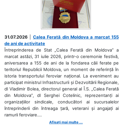
31.07.2026
|
Calea Ferată din Moldova a marcat 155
de ani de activitate
Întreprinderea de Stat „Calea Ferată din Moldova” a
marcat astăzi, 31 iulie 2026, printr-o ceremonie festivă,
aniversarea a 155 de ani de la fondarea căii ferate pe
teritoriul Republicii Moldova, un moment de referință în
istoria transportului feroviar național. La eveniment au
participat ministrul Infrastructurii și Dezvoltării Regionale,
dl Vladimir Bolea, directorul general al Î.S. „Calea Ferată
din Moldova”, dl Serghei Cotelinic, reprezentanți ai
organizațiilor sindicale, conducători ai sucursalelor
întreprinderii din întreaga țară, veterani și angajați ai
ramurii feroviare....
Afișați mai multe ...