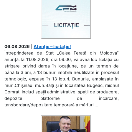
06.08.2026
|
Atenție – licitație!
Întreprinderea de Stat „Calea Ferată din Moldova”
anunță: la 11.08.2026, ora 09.00, va avea loc licitaţia cu
strigare privind darea în locațiune, pe un termen de
până la 3 ani, a 13 bunuri imobile neutilizate în procesul
tehnologic, expuse în 13 loturi. Bunurile, amplasate în
mun.Chișinău, mun.Bălți și în localitatea Bugeac, raionul
Comrat, includ spații administrative, spații de producere,
depozite, platforme de încărcare,
tansbordare/depozitare temporară a mărfuri....