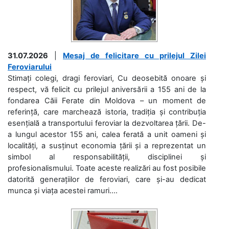
31.07.2026
|
Mesaj de felicitare cu prilejul Zilei
Feroviarului
Stimați colegi, dragi feroviari, Cu deosebită onoare și
respect, vă felicit cu prilejul aniversării a 155 ani de la
fondarea Căii Ferate din Moldova – un moment de
referință, care marchează istoria, tradiția și contribuția
esențială a transportului feroviar la dezvoltarea țării. De-
a lungul acestor 155 ani, calea ferată a unit oameni și
localități, a susținut economia țării și a reprezentat un
simbol al responsabilității, disciplinei și
profesionalismului. Toate aceste realizări au fost posibile
datorită generațiilor de feroviari, care și-au dedicat
munca și viața acestei ramuri....