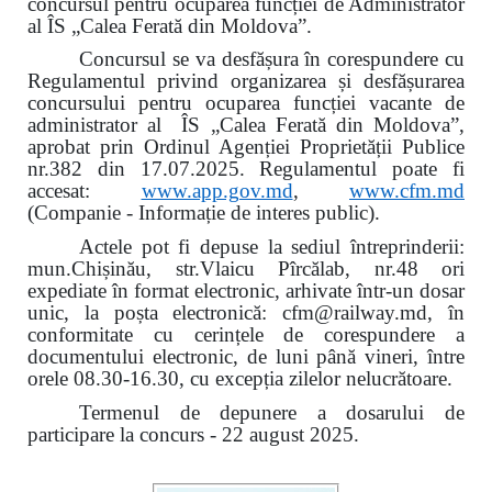
concursul pentru ocuparea funcției de Administrator
al ÎS „Calea Ferată din Moldova”.
Concursul se va desfășura în corespundere cu
Regulamentul privind organizarea și desfășurarea
concursului pentru ocuparea funcției vacante de
administrator al ÎS „Calea Ferată din Moldova”,
aprobat prin Ordinul Agenției Proprietății Publice
nr.382 din 17.07.2025. Regulamentul poate fi
accesat:
www.app.gov.md
,
www.cfm.md
(Companie - Informație de interes public).
Actele pot fi depuse la sediul întreprinderii:
mun.Chișinău, str.Vlaicu Pîrcălab, nr.48 ori
expediate în format electronic, arhivate într-un dosar
unic, la poșta electronică: cfm@railway.md, în
conformitate cu cerințele de corespundere a
documentului electronic, de luni până vineri, între
orele 08.30-16.30, cu excepția zilelor nelucrătoare.
Termenul de depunere a dosarului de
participare la concurs - 22 august 2025.