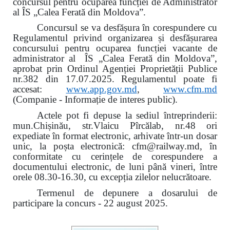
concursul pentru ocuparea funcției de Administrator
al ÎS „Calea Ferată din Moldova”.
Concursul se va desfășura în corespundere cu
Regulamentul privind organizarea și desfășurarea
concursului pentru ocuparea funcției vacante de
administrator al ÎS „Calea Ferată din Moldova”,
aprobat prin Ordinul Agenției Proprietății Publice
nr.382 din 17.07.2025. Regulamentul poate fi
accesat:
www.app.gov.md
,
www.cfm.md
(Companie - Informație de interes public).
Actele pot fi depuse la sediul întreprinderii:
mun.Chișinău, str.Vlaicu Pîrcălab, nr.48 ori
expediate în format electronic, arhivate într-un dosar
unic, la poșta electronică: cfm@railway.md, în
conformitate cu cerințele de corespundere a
documentului electronic, de luni până vineri, între
orele 08.30-16.30, cu excepția zilelor nelucrătoare.
Termenul de depunere a dosarului de
participare la concurs - 22 august 2025.