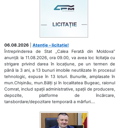
06.08.2026
|
Atenție – licitație!
Întreprinderea de Stat „Calea Ferată din Moldova”
anunță: la 11.08.2026, ora 09.00, va avea loc licitaţia cu
strigare privind darea în locațiune, pe un termen de
până la 3 ani, a 13 bunuri imobile neutilizate în procesul
tehnologic, expuse în 13 loturi. Bunurile, amplasate în
mun.Chișinău, mun.Bălți și în localitatea Bugeac, raionul
Comrat, includ spații administrative, spații de producere,
depozite, platforme de încărcare,
tansbordare/depozitare temporară a mărfuri....