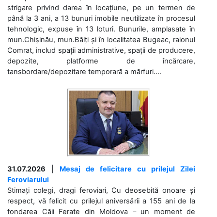
strigare privind darea în locațiune, pe un termen de
până la 3 ani, a 13 bunuri imobile neutilizate în procesul
tehnologic, expuse în 13 loturi. Bunurile, amplasate în
mun.Chișinău, mun.Bălți și în localitatea Bugeac, raionul
Comrat, includ spații administrative, spații de producere,
depozite, platforme de încărcare,
tansbordare/depozitare temporară a mărfuri....
31.07.2026
|
Mesaj de felicitare cu prilejul Zilei
Feroviarului
Stimați colegi, dragi feroviari, Cu deosebită onoare și
respect, vă felicit cu prilejul aniversării a 155 ani de la
fondarea Căii Ferate din Moldova – un moment de