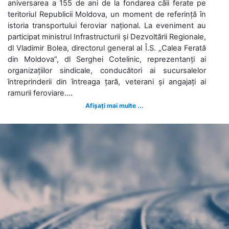
aniversarea a 155 de ani de la fondarea căii ferate pe
teritoriul Republicii Moldova, un moment de referință în
istoria transportului feroviar național. La eveniment au
participat ministrul Infrastructurii și Dezvoltării Regionale,
dl Vladimir Bolea, directorul general al Î.S. „Calea Ferată
din Moldova”, dl Serghei Cotelinic, reprezentanți ai
organizațiilor sindicale, conducători ai sucursalelor
întreprinderii din întreaga țară, veterani și angajați ai
ramurii feroviare....
Afișați mai multe ...