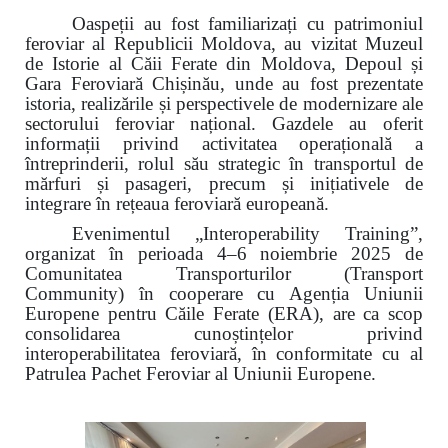
Oaspeții au fost familiarizați cu patrimoniul
feroviar al Republicii Moldova, au vizitat Muzeul
de Istorie al Căii Ferate din Moldova, Depoul și
Gara Feroviară Chișinău, unde au fost prezentate
istoria, realizările și perspectivele de modernizare ale
sectorului feroviar național. Gazdele au oferit
informații privind activitatea operațională a
întreprinderii, rolul său strategic în transportul de
mărfuri și pasageri, precum și inițiativele de
integrare în rețeaua feroviară europeană.
Evenimentul „Interoperability Training”,
organizat în perioada 4–6 noiembrie 2025 de
Comunitatea Transporturilor (Transport
Community) în cooperare cu Agenția Uniunii
Europene pentru Căile Ferate (ERA), are ca scop
consolidarea cunoștințelor privind
interoperabilitatea feroviară, în conformitate cu al
Patrulea Pachet Feroviar al Uniunii Europene.