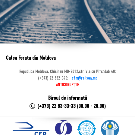
Calea Ferata din Moldova
Republica Moldova, Chisinau MD-2012,str. Vlaicu Pîrcălab 48;
(+373) 22-832-040;
cfm@railway.md
ANTICORUPȚIE
Biroul de informatii
(+373) 22 83-33-33 (08.00 - 20.00)