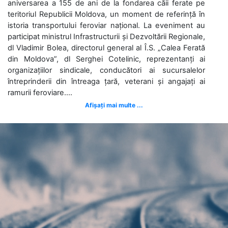
aniversarea a 155 de ani de la fondarea căii ferate pe
teritoriul Republicii Moldova, un moment de referință în
istoria transportului feroviar național. La eveniment au
participat ministrul Infrastructurii și Dezvoltării Regionale,
dl Vladimir Bolea, directorul general al Î.S. „Calea Ferată
din Moldova”, dl Serghei Cotelinic, reprezentanți ai
organizațiilor sindicale, conducători ai sucursalelor
întreprinderii din întreaga țară, veterani și angajați ai
ramurii feroviare....
Afișați mai multe ...