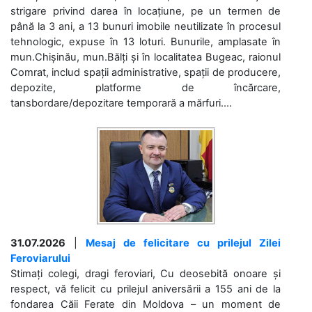
strigare privind darea în locațiune, pe un termen de
până la 3 ani, a 13 bunuri imobile neutilizate în procesul
tehnologic, expuse în 13 loturi. Bunurile, amplasate în
mun.Chișinău, mun.Bălți și în localitatea Bugeac, raionul
Comrat, includ spații administrative, spații de producere,
depozite, platforme de încărcare,
tansbordare/depozitare temporară a mărfuri....
31.07.2026
|
Mesaj de felicitare cu prilejul Zilei
Feroviarului
Stimați colegi, dragi feroviari, Cu deosebită onoare și
respect, vă felicit cu prilejul aniversării a 155 ani de la
fondarea Căii Ferate din Moldova – un moment de