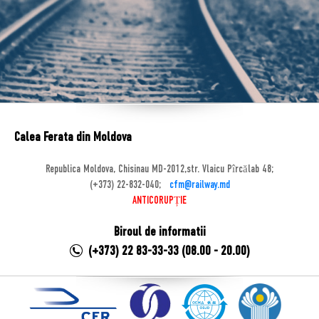
Calea Ferata din Moldova
Republica Moldova, Chisinau MD-2012,str. Vlaicu Pîrcălab 48;
(+373) 22-832-040;
cfm@railway.md
ANTICORUPȚIE
Biroul de informatii
(+373) 22 83-33-33 (08.00 - 20.00)