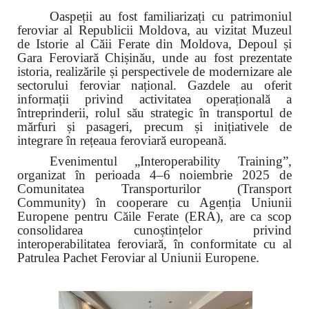
Oaspeții au fost familiarizați cu patrimoniul
feroviar al Republicii Moldova, au vizitat Muzeul
de Istorie al Căii Ferate din Moldova, Depoul și
Gara Feroviară Chișinău, unde au fost prezentate
istoria, realizările și perspectivele de modernizare ale
sectorului feroviar național. Gazdele au oferit
informații privind activitatea operațională a
întreprinderii, rolul său strategic în transportul de
mărfuri și pasageri, precum și inițiativele de
integrare în rețeaua feroviară europeană.
Evenimentul „Interoperability Training”,
organizat în perioada 4–6 noiembrie 2025 de
Comunitatea Transporturilor (Transport
Community) în cooperare cu Agenția Uniunii
Europene pentru Căile Ferate (ERA), are ca scop
consolidarea cunoștințelor privind
interoperabilitatea feroviară, în conformitate cu al
Patrulea Pachet Feroviar al Uniunii Europene.