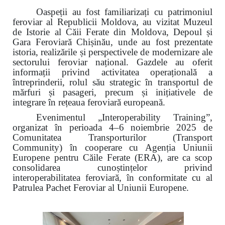
Oaspeții au fost familiarizați cu patrimoniul
feroviar al Republicii Moldova, au vizitat Muzeul
de Istorie al Căii Ferate din Moldova, Depoul și
Gara Feroviară Chișinău, unde au fost prezentate
istoria, realizările și perspectivele de modernizare ale
sectorului feroviar național. Gazdele au oferit
informații privind activitatea operațională a
întreprinderii, rolul său strategic în transportul de
mărfuri și pasageri, precum și inițiativele de
integrare în rețeaua feroviară europeană.
Evenimentul „Interoperability Training”,
organizat în perioada 4–6 noiembrie 2025 de
Comunitatea Transporturilor (Transport
Community) în cooperare cu Agenția Uniunii
Europene pentru Căile Ferate (ERA), are ca scop
consolidarea cunoștințelor privind
interoperabilitatea feroviară, în conformitate cu al
Patrulea Pachet Feroviar al Uniunii Europene.