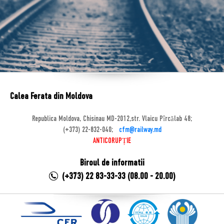
Calea Ferata din Moldova
Republica Moldova, Chisinau MD-2012,str. Vlaicu Pîrcălab 48;
(+373) 22-832-040;
cfm@railway.md
ANTICORUPȚIE
Biroul de informatii
(+373) 22 83-33-33 (08.00 - 20.00)