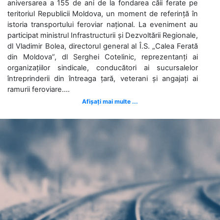
aniversarea a 155 de ani de la fondarea căii ferate pe
teritoriul Republicii Moldova, un moment de referință în
istoria transportului feroviar național. La eveniment au
participat ministrul Infrastructurii și Dezvoltării Regionale,
dl Vladimir Bolea, directorul general al Î.S. „Calea Ferată
din Moldova”, dl Serghei Cotelinic, reprezentanți ai
organizațiilor sindicale, conducători ai sucursalelor
întreprinderii din întreaga țară, veterani și angajați ai
ramurii feroviare....
Afișați mai multe ...