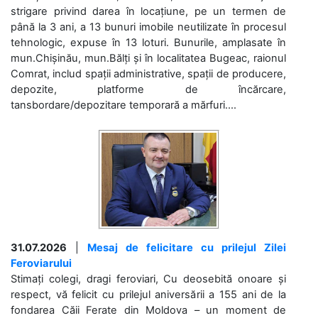
strigare privind darea în locațiune, pe un termen de
până la 3 ani, a 13 bunuri imobile neutilizate în procesul
tehnologic, expuse în 13 loturi. Bunurile, amplasate în
mun.Chișinău, mun.Bălți și în localitatea Bugeac, raionul
Comrat, includ spații administrative, spații de producere,
depozite, platforme de încărcare,
tansbordare/depozitare temporară a mărfuri....
31.07.2026
|
Mesaj de felicitare cu prilejul Zilei
Feroviarului
Stimați colegi, dragi feroviari, Cu deosebită onoare și
respect, vă felicit cu prilejul aniversării a 155 ani de la
fondarea Căii Ferate din Moldova – un moment de