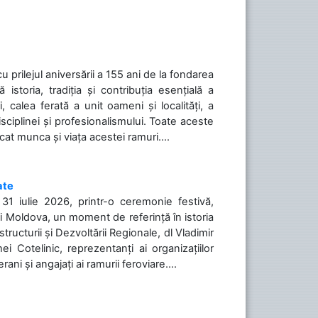
cu prilejul aniversării a 155 ani de la fondarea
toria, tradiția și contribuția esențială a
, calea ferată a unit oameni și localități, a
isciplinei și profesionalismului. Toate aceste
icat munca și viața acestei ramuri....
ate
31 iulie 2026, printr-o ceremonie festivă,
cii Moldova, un moment de referință în istoria
tructurii și Dezvoltării Regionale, dl Vladimir
i Cotelinic, reprezentanți ai organizațiilor
ani și angajați ai ramurii feroviare....