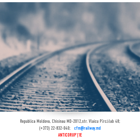
Republica Moldova, Chisinau MD-2012,str. Vlaicu Pîrcălab 48;
(+373) 22-832-040;
cfm@railway.md
ANTICORUPȚIE