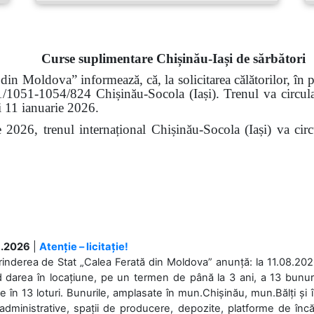
Curse suplimentare Chișinău-Iași de sărbători
din Moldova” informează, că, la solicitarea călătorilor, în p
21/1051-1054/824 Chișinău-Socola (Iași). Trenul va circul
și 11 ianuarie 2026.
trenul internațional Chișinău-Socola (Iași) va circula 
.2026
|
Atenție – licitație!
rinderea de Stat „Calea Ferată din Moldova” anunță: la 11.08.2026,
d darea în locațiune, pe un termen de până la 3 ani, a 13 bunuri
 în 13 loturi. Bunurile, amplasate în mun.Chișinău, mun.Bălți și 
 administrative, spații de producere, depozite, platforme de în