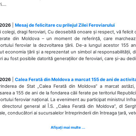
....
.2026
|
Mesaj de felicitare cu prilejul Zilei Feroviarului
i colegi, dragi feroviari, Cu deosebită onoare și respect, vă felicit 
Ferate din Moldova – un moment de referință, care marchează is
ortului feroviar la dezvoltarea țării. De-a lungul acestor 155 ani
ut economia țării și a reprezentat un simbol al responsabilității, d
ări au fost posibile datorită generațiilor de feroviari, care și-au ded
.2026
|
Calea Ferată din Moldova a marcat 155 de ani de activit
prinderea de Stat „Calea Ferată din Moldova” a marcat astăzi, 
sarea a 155 de ani de la fondarea căii ferate pe teritoriul Republi
ortului feroviar național. La eveniment au participat ministrul Infras
 directorul general al Î.S. „Calea Ferată din Moldova”, dl Serghe
ale, conducători ai sucursalelor întreprinderii din întreaga țară, veter
Afișați mai multe ...