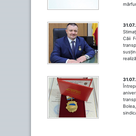
mărfuri
31.07
Stimaț
Căii 
transp
susțin
realiz
31.07
Între
aniver
transp
Bolea,
sindic