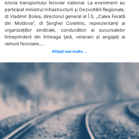
istoria transportului feroviar național. La eveniment au
participat ministrul Infrastructurii și Dezvoltării Regionale,
dl Vladimir Bolea, directorul general al Î.S. „Calea Ferată
din Moldova”, dl Serghei Cotelinic, reprezentanți ai
organizațiilor sindicale, conducători ai sucursalelor
întreprinderii din întreaga țară, veterani și angajați ai
ramurii feroviare....
Afișați mai multe ...