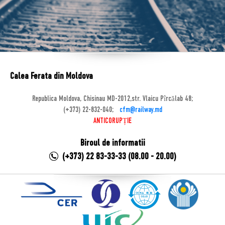
Calea Ferata din Moldova
Republica Moldova, Chisinau MD-2012,str. Vlaicu Pîrcălab 48;
(+373) 22-832-040;
cfm@railway.md
ANTICORUPȚIE
Biroul de informatii
(+373) 22 83-33-33 (08.00 - 20.00)