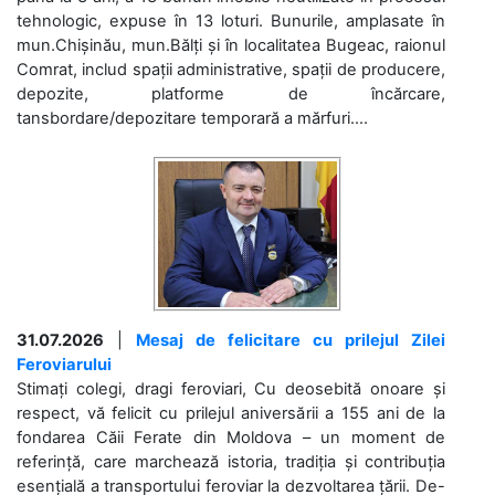
tehnologic, expuse în 13 loturi. Bunurile, amplasate în
mun.Chișinău, mun.Bălți și în localitatea Bugeac, raionul
Comrat, includ spații administrative, spații de producere,
depozite, platforme de încărcare,
tansbordare/depozitare temporară a mărfuri....
31.07.2026
|
Mesaj de felicitare cu prilejul Zilei
Feroviarului
Stimați colegi, dragi feroviari, Cu deosebită onoare și
respect, vă felicit cu prilejul aniversării a 155 ani de la
fondarea Căii Ferate din Moldova – un moment de
referință, care marchează istoria, tradiția și contribuția
esențială a transportului feroviar la dezvoltarea țării. De-