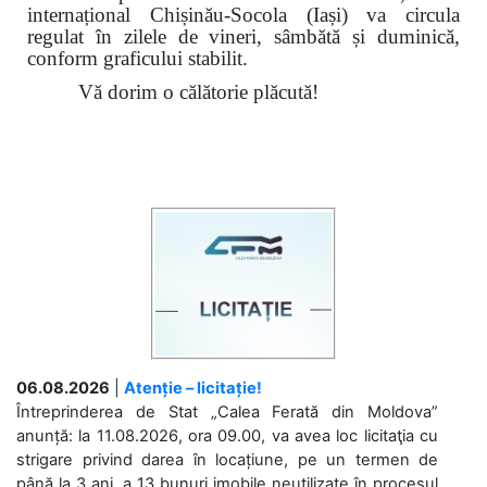
internațional Chișinău-Socola (Iași) va circula
regulat în zilele de vineri, sâmbătă și duminică,
conform graficului stabilit.
Vă dorim o călătorie plăcută!
06.08.2026
|
Atenție – licitație!
Întreprinderea de Stat „Calea Ferată din Moldova”
anunță: la 11.08.2026, ora 09.00, va avea loc licitaţia cu
strigare privind darea în locațiune, pe un termen de
până la 3 ani, a 13 bunuri imobile neutilizate în procesul