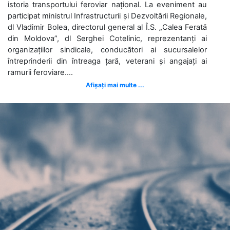
istoria transportului feroviar național. La eveniment au
participat ministrul Infrastructurii și Dezvoltării Regionale,
dl Vladimir Bolea, directorul general al Î.S. „Calea Ferată
din Moldova”, dl Serghei Cotelinic, reprezentanți ai
organizațiilor sindicale, conducători ai sucursalelor
întreprinderii din întreaga țară, veterani și angajați ai
ramurii feroviare....
Afișați mai multe ...