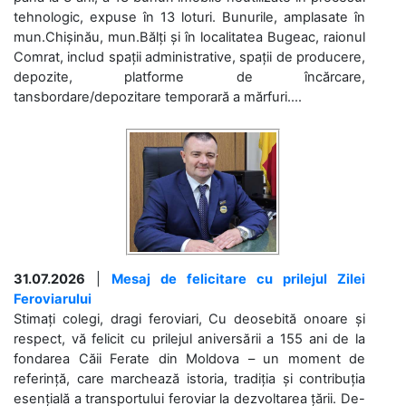
tehnologic, expuse în 13 loturi. Bunurile, amplasate în
mun.Chișinău, mun.Bălți și în localitatea Bugeac, raionul
Comrat, includ spații administrative, spații de producere,
depozite, platforme de încărcare,
tansbordare/depozitare temporară a mărfuri....
31.07.2026
|
Mesaj de felicitare cu prilejul Zilei
Feroviarului
Stimați colegi, dragi feroviari, Cu deosebită onoare și
respect, vă felicit cu prilejul aniversării a 155 ani de la
fondarea Căii Ferate din Moldova – un moment de
referință, care marchează istoria, tradiția și contribuția
esențială a transportului feroviar la dezvoltarea țării. De-