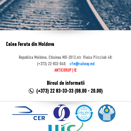
Calea Ferata din Moldova
Republica Moldova, Chisinau MD-2012,str. Vlaicu Pîrcălab 48;
(+373) 22-832-040;
cfm@railway.md
ANTICORUPȚIE
Biroul de informatii
(+373) 22 83-33-33 (08.00 - 20.00)