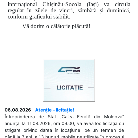
internațional Chișinău-Socola (Iași) va circula
regulat în zilele de vineri, sâmbătă și duminică,
conform graficului stabilit.
Vă dorim o călătorie plăcută!
06.08.2026
|
Atenție – licitație!
Întreprinderea de Stat „Calea Ferată din Moldova”
anunță: la 11.08.2026, ora 09.00, va avea loc licitaţia cu
strigare privind darea în locațiune, pe un termen de
până la 3 ani, a 13 bunuri imobile neutilizate în procesul