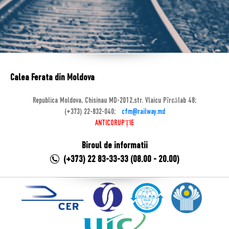
Calea Ferata din Moldova
Republica Moldova, Chisinau MD-2012,str. Vlaicu Pîrcălab 48;
(+373) 22-832-040;
cfm@railway.md
ANTICORUPȚIE
Biroul de informatii
(+373) 22 83-33-33 (08.00 - 20.00)