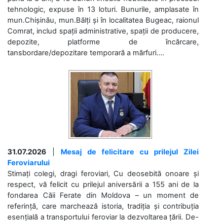
tehnologic, expuse în 13 loturi. Bunurile, amplasate în
mun.Chișinău, mun.Bălți și în localitatea Bugeac, raionul
Comrat, includ spații administrative, spații de producere,
depozite, platforme de încărcare,
tansbordare/depozitare temporară a mărfuri....
31.07.2026
|
Mesaj de felicitare cu prilejul Zilei
Feroviarului
Stimați colegi, dragi feroviari, Cu deosebită onoare și
respect, vă felicit cu prilejul aniversării a 155 ani de la
fondarea Căii Ferate din Moldova – un moment de
referință, care marchează istoria, tradiția și contribuția
esențială a transportului feroviar la dezvoltarea țării. De-