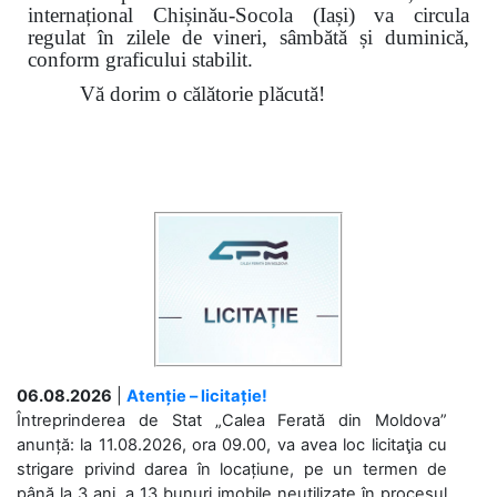
internațional Chișinău-Socola (Iași) va circula
regulat în zilele de vineri, sâmbătă și duminică,
conform graficului stabilit.
Vă dorim o călătorie plăcută!
06.08.2026
|
Atenție – licitație!
Întreprinderea de Stat „Calea Ferată din Moldova”
anunță: la 11.08.2026, ora 09.00, va avea loc licitaţia cu
strigare privind darea în locațiune, pe un termen de
până la 3 ani, a 13 bunuri imobile neutilizate în procesul