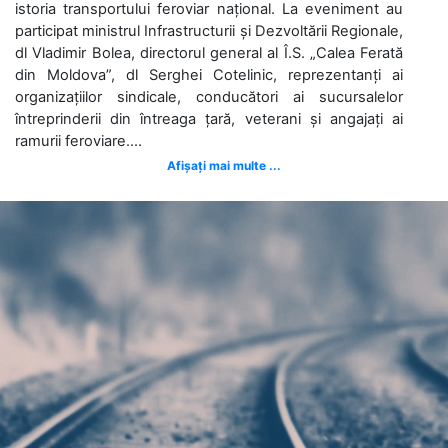
istoria transportului feroviar național. La eveniment au
participat ministrul Infrastructurii și Dezvoltării Regionale,
dl Vladimir Bolea, directorul general al Î.S. „Calea Ferată
din Moldova”, dl Serghei Cotelinic, reprezentanți ai
organizațiilor sindicale, conducători ai sucursalelor
întreprinderii din întreaga țară, veterani și angajați ai
ramurii feroviare....
Afișați mai multe ...