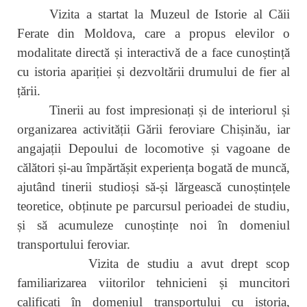
Vizita a startat la Muzeul de Istorie al Căii
Ferate din Moldova, care a propus elevilor o
modalitate directă și interactivă de a face cunoștință
cu istoria apariției și dezvoltării drumului de fier al
țării.
Tinerii au fost impresionați și de interiorul și
organizarea activității Gării feroviare Chișinău, iar
angajații Depoului de locomotive și vagoane de
călători și-au împărtășit experiența bogată de muncă,
ajutând tinerii studioși să-și lărgească cunoștințele
teoretice, obținute pe parcursul perioadei de studiu,
și să acumuleze cunoștințe noi în domeniul
transportului feroviar.
Vizita de studiu a avut drept scop
familiarizarea viitorilor tehnicieni și muncitori
calificați în domeniul transportului cu istoria,