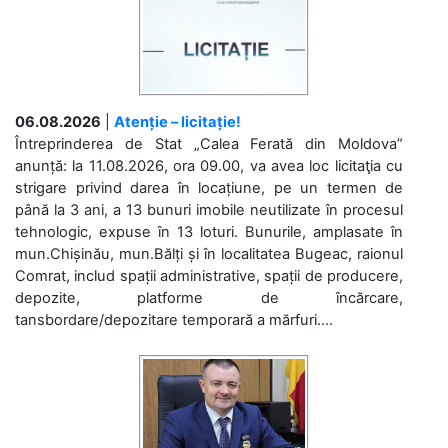
06.08.2026
|
Atenție – licitație!
Întreprinderea de Stat „Calea Ferată din Moldova”
anunță: la 11.08.2026, ora 09.00, va avea loc licitaţia cu
strigare privind darea în locațiune, pe un termen de
până la 3 ani, a 13 bunuri imobile neutilizate în procesul
tehnologic, expuse în 13 loturi. Bunurile, amplasate în
mun.Chișinău, mun.Bălți și în localitatea Bugeac, raionul
Comrat, includ spații administrative, spații de producere,
depozite, platforme de încărcare,
tansbordare/depozitare temporară a mărfuri....