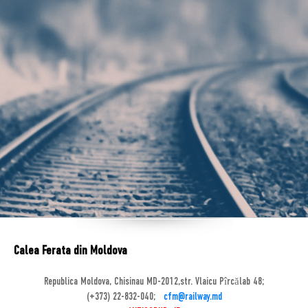
Calea Ferata din Moldova
Republica Moldova, Chisinau MD-2012,str. Vlaicu Pîrcălab 48;
(+373) 22-832-040;
cfm@railway.md