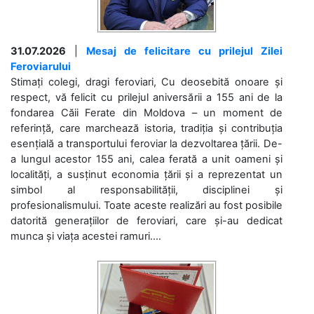
31.07.2026
|
Mesaj de felicitare cu prilejul Zilei
Feroviarului
Stimați colegi, dragi feroviari, Cu deosebită onoare și
respect, vă felicit cu prilejul aniversării a 155 ani de la
fondarea Căii Ferate din Moldova – un moment de
referință, care marchează istoria, tradiția și contribuția
esențială a transportului feroviar la dezvoltarea țării. De-
a lungul acestor 155 ani, calea ferată a unit oameni și
localități, a susținut economia țării și a reprezentat un
simbol al responsabilității, disciplinei și
profesionalismului. Toate aceste realizări au fost posibile
datorită generațiilor de feroviari, care și-au dedicat
munca și viața acestei ramuri....