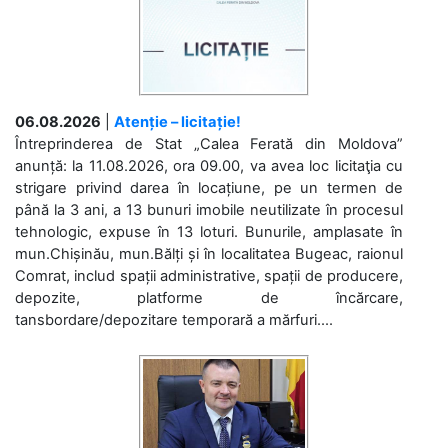
06.08.2026
|
Atenție – licitație!
Întreprinderea de Stat „Calea Ferată din Moldova”
anunță: la 11.08.2026, ora 09.00, va avea loc licitaţia cu
strigare privind darea în locațiune, pe un termen de
până la 3 ani, a 13 bunuri imobile neutilizate în procesul
tehnologic, expuse în 13 loturi. Bunurile, amplasate în
mun.Chișinău, mun.Bălți și în localitatea Bugeac, raionul
Comrat, includ spații administrative, spații de producere,
depozite, platforme de încărcare,
tansbordare/depozitare temporară a mărfuri....