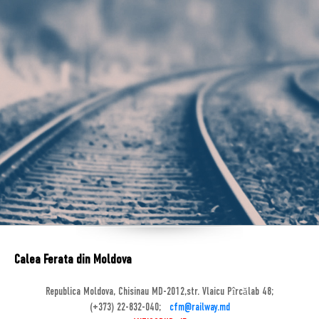
Calea Ferata din Moldova
Republica Moldova, Chisinau MD-2012,str. Vlaicu Pîrcălab 48;
(+373) 22-832-040;
cfm@railway.md