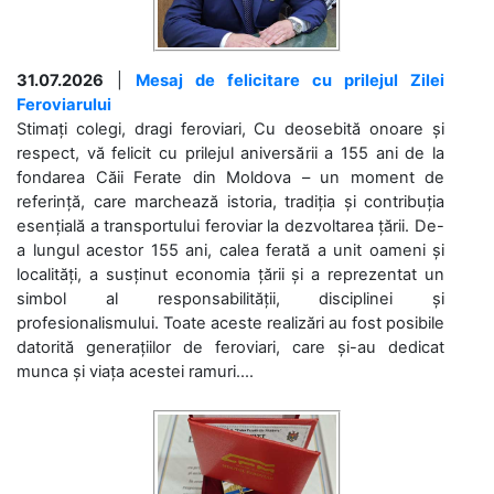
31.07.2026
|
Mesaj de felicitare cu prilejul Zilei
Feroviarului
Stimați colegi, dragi feroviari, Cu deosebită onoare și
respect, vă felicit cu prilejul aniversării a 155 ani de la
fondarea Căii Ferate din Moldova – un moment de
referință, care marchează istoria, tradiția și contribuția
esențială a transportului feroviar la dezvoltarea țării. De-
a lungul acestor 155 ani, calea ferată a unit oameni și
localități, a susținut economia țării și a reprezentat un
simbol al responsabilității, disciplinei și
profesionalismului. Toate aceste realizări au fost posibile
datorită generațiilor de feroviari, care și-au dedicat
munca și viața acestei ramuri....