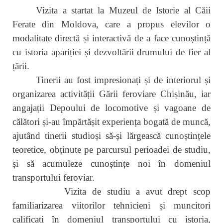
Vizita a startat la Muzeul de Istorie al Căii
Ferate din Moldova, care a propus elevilor o
modalitate directă și interactivă de a face cunoștință
cu istoria apariției și dezvoltării drumului de fier al
țării.
Tinerii au fost impresionați și de interiorul și
organizarea activității Gării feroviare Chișinău, iar
angajații Depoului de locomotive și vagoane de
călători și-au împărtășit experiența bogată de muncă,
ajutând tinerii studioși să-și lărgească cunoștințele
teoretice, obținute pe parcursul perioadei de studiu,
și să acumuleze cunoștințe noi în domeniul
transportului feroviar.
Vizita de studiu a avut drept scop
familiarizarea viitorilor tehnicieni și muncitori
calificați în domeniul transportului cu istoria,