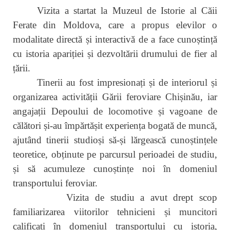
Vizita a startat la Muzeul de Istorie al Căii
Ferate din Moldova, care a propus elevilor o
modalitate directă și interactivă de a face cunoștință
cu istoria apariției și dezvoltării drumului de fier al
țării.
Tinerii au fost impresionați și de interiorul și
organizarea activității Gării feroviare Chișinău, iar
angajații Depoului de locomotive și vagoane de
călători și-au împărtășit experiența bogată de muncă,
ajutând tinerii studioși să-și lărgească cunoștințele
teoretice, obținute pe parcursul perioadei de studiu,
și să acumuleze cunoștințe noi în domeniul
transportului feroviar.
Vizita de studiu a avut drept scop
familiarizarea viitorilor tehnicieni și muncitori
calificați în domeniul transportului cu istoria,