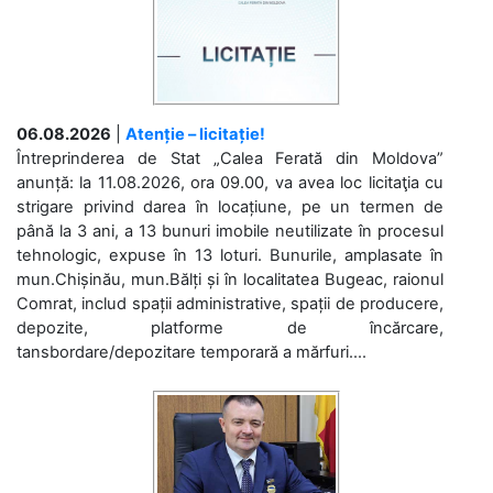
06.08.2026
|
Atenție – licitație!
Întreprinderea de Stat „Calea Ferată din Moldova”
anunță: la 11.08.2026, ora 09.00, va avea loc licitaţia cu
strigare privind darea în locațiune, pe un termen de
până la 3 ani, a 13 bunuri imobile neutilizate în procesul
tehnologic, expuse în 13 loturi. Bunurile, amplasate în
mun.Chișinău, mun.Bălți și în localitatea Bugeac, raionul
Comrat, includ spații administrative, spații de producere,
depozite, platforme de încărcare,
tansbordare/depozitare temporară a mărfuri....