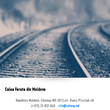
Calea Ferata din Moldova
Republica Moldova, Chisinau MD-2012,str. Vlaicu Pîrcălab 48;
(+373) 22-832-040;
cfm@railway.md