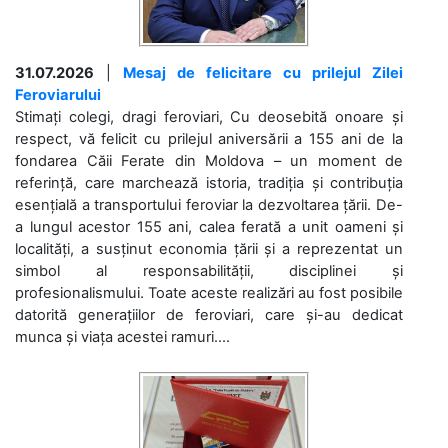
31.07.2026
|
Mesaj de felicitare cu prilejul Zilei
Feroviarului
Stimați colegi, dragi feroviari, Cu deosebită onoare și
respect, vă felicit cu prilejul aniversării a 155 ani de la
fondarea Căii Ferate din Moldova – un moment de
referință, care marchează istoria, tradiția și contribuția
esențială a transportului feroviar la dezvoltarea țării. De-
a lungul acestor 155 ani, calea ferată a unit oameni și
localități, a susținut economia țării și a reprezentat un
simbol al responsabilității, disciplinei și
profesionalismului. Toate aceste realizări au fost posibile
datorită generațiilor de feroviari, care și-au dedicat
munca și viața acestei ramuri....