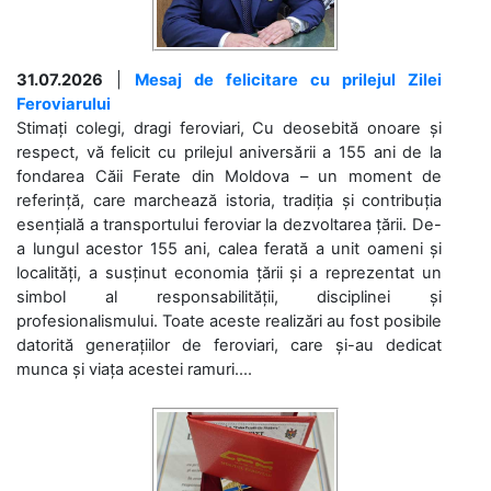
31.07.2026
|
Mesaj de felicitare cu prilejul Zilei
Feroviarului
Stimați colegi, dragi feroviari, Cu deosebită onoare și
respect, vă felicit cu prilejul aniversării a 155 ani de la
fondarea Căii Ferate din Moldova – un moment de
referință, care marchează istoria, tradiția și contribuția
esențială a transportului feroviar la dezvoltarea țării. De-
a lungul acestor 155 ani, calea ferată a unit oameni și
localități, a susținut economia țării și a reprezentat un
simbol al responsabilității, disciplinei și
profesionalismului. Toate aceste realizări au fost posibile
datorită generațiilor de feroviari, care și-au dedicat
munca și viața acestei ramuri....