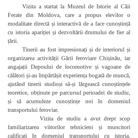
Vizita a startat la Muzeul de Istorie al Căii
Ferate din Moldova, care a propus elevilor o
modalitate directă și interactivă de a face cunoștință
cu istoria apariției și dezvoltării drumului de fier al
țării.
Tinerii au fost impresionați și de interiorul și
organizarea activității Gării feroviare Chișinău, iar
angajații Depoului de locomotive și vagoane de
călători și-au împărtășit experiența bogată de muncă,
ajutând tinerii studioși să-și lărgească cunoștințele
teoretice, obținute pe parcursul perioadei de studiu,
și să acumuleze cunoștințe noi în domeniul
transportului feroviar.
Vizita de studiu a avut drept scop
familiarizarea viitorilor tehnicieni și muncitori
calificați în domeniul transportului cu istoria,