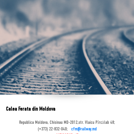
Calea Ferata din Moldova
Republica Moldova, Chisinau MD-2012,str. Vlaicu Pîrcălab 48;
(+373) 22-832-040;
cfm@railway.md