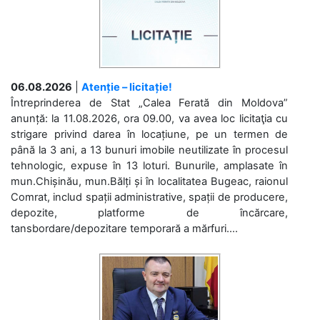
06.08.2026
|
Atenție – licitație!
Întreprinderea de Stat „Calea Ferată din Moldova”
anunță: la 11.08.2026, ora 09.00, va avea loc licitaţia cu
strigare privind darea în locațiune, pe un termen de
până la 3 ani, a 13 bunuri imobile neutilizate în procesul
tehnologic, expuse în 13 loturi. Bunurile, amplasate în
mun.Chișinău, mun.Bălți și în localitatea Bugeac, raionul
Comrat, includ spații administrative, spații de producere,
depozite, platforme de încărcare,
tansbordare/depozitare temporară a mărfuri....