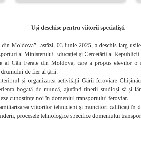
Uși deschise pentru viitorii specialiști
tă din Moldova” astăzi, 03 iunie 2025, a deschis larg ușil
porturi al Ministerului Educației și Cercetării al Republici
ie al Căii Ferate din Moldova, care a propus elevilor o m
 drumului de fier al țării.
nteriorul și organizarea activității Gării feroviare Chișin
riența bogată de muncă, ajutând tinerii studioși să-și lăr
leze cunoștințe noi în domeniul transportului feroviar.
rizarea viitorilor tehnicieni și muncitori calificați în do
inderii, procesele tehnologice specifice domeniului transportu