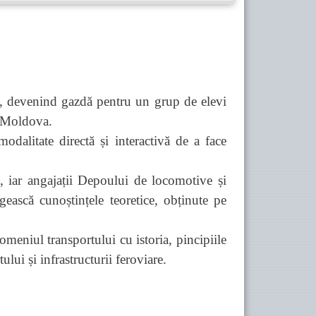
e, devenind gazdă pentru un grup de elevi
i Moldova.
odalitate directă și interactivă de a face
ău, iar angajații Depoului de locomotive și
gească cunoștințele teoretice, obținute pe
meniul transportului cu istoria, pincipiile
lui și infrastructurii feroviare.