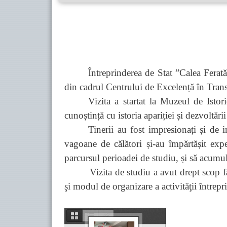
Întreprinderea de Stat ”Calea Fera
din cadrul Centrului de Excelență în Trans
Vizita a startat la Muzeul de Istor
cunoștință cu istoria apariției și dezvoltării
Tinerii au fost impresionați și de i
vagoane de călători și-au împărtășit expe
parcursul perioadei de studiu, și să acumu
Vizita de studiu a avut drept scop familia
şi modul de organizare a activităţii întrepr