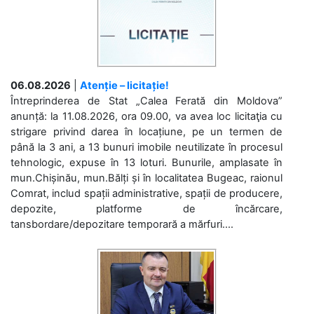
06.08.2026
|
Atenție – licitație!
Întreprinderea de Stat „Calea Ferată din Moldova”
anunță: la 11.08.2026, ora 09.00, va avea loc licitaţia cu
strigare privind darea în locațiune, pe un termen de
până la 3 ani, a 13 bunuri imobile neutilizate în procesul
tehnologic, expuse în 13 loturi. Bunurile, amplasate în
mun.Chișinău, mun.Bălți și în localitatea Bugeac, raionul
Comrat, includ spații administrative, spații de producere,
depozite, platforme de încărcare,
tansbordare/depozitare temporară a mărfuri....