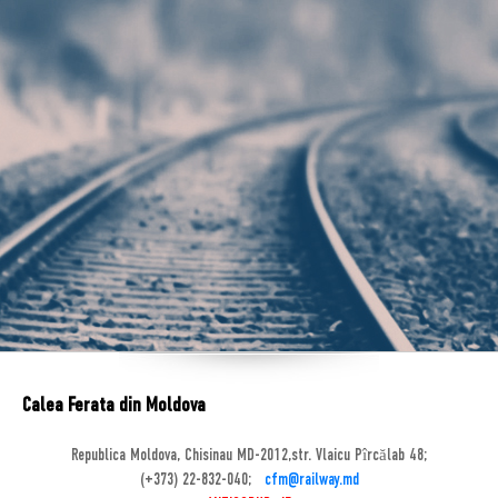
Calea Ferata din Moldova
Republica Moldova, Chisinau MD-2012,str. Vlaicu Pîrcălab 48;
(+373) 22-832-040;
cfm@railway.md