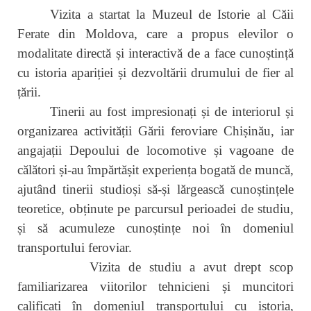
Vizita a startat la Muzeul de Istorie al Căii
Ferate din Moldova, care a propus elevilor o
modalitate directă și interactivă de a face cunoștință
cu istoria apariției și dezvoltării drumului de fier al
țării.
Tinerii au fost impresionați și de interiorul și
organizarea activității Gării feroviare Chișinău, iar
angajații Depoului de locomotive și vagoane de
călători și-au împărtășit experiența bogată de muncă,
ajutând tinerii studioși să-și lărgească cunoștințele
teoretice, obținute pe parcursul perioadei de studiu,
și să acumuleze cunoștințe noi în domeniul
transportului feroviar.
Vizita de studiu a avut drept scop
familiarizarea viitorilor tehnicieni și muncitori
calificați în domeniul transportului cu istoria,