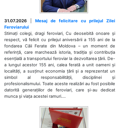
31.07.2026
|
Mesaj de felicitare cu prilejul Zilei
Feroviarului
Stimați colegi, dragi feroviari, Cu deosebită onoare și
respect, vă felicit cu prilejul aniversării a 155 ani de la
fondarea Căii Ferate din Moldova – un moment de
referință, care marchează istoria, tradiția și contribuția
esențială a transportului feroviar la dezvoltarea țării. De-
a lungul acestor 155 ani, calea ferată a unit oameni și
localități, a susținut economia țării și a reprezentat un
simbol al responsabilității, disciplinei și
profesionalismului. Toate aceste realizări au fost posibile
datorită generațiilor de feroviari, care și-au dedicat
munca și viața acestei ramuri....