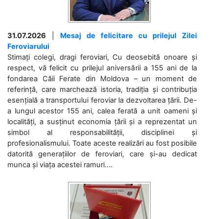
31.07.2026
|
Mesaj de felicitare cu prilejul Zilei
Feroviarului
Stimați colegi, dragi feroviari, Cu deosebită onoare și
respect, vă felicit cu prilejul aniversării a 155 ani de la
fondarea Căii Ferate din Moldova – un moment de
referință, care marchează istoria, tradiția și contribuția
esențială a transportului feroviar la dezvoltarea țării. De-
a lungul acestor 155 ani, calea ferată a unit oameni și
localități, a susținut economia țării și a reprezentat un
simbol al responsabilității, disciplinei și
profesionalismului. Toate aceste realizări au fost posibile
datorită generațiilor de feroviari, care și-au dedicat
munca și viața acestei ramuri....