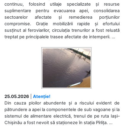
continuu, folosind utilaje specializate și resurse
suplimentare pentru evacuarea apei, consolidarea
sectoarelor afectate și remedierea porțiunilor
compromise. Grație mobilizării rapide și efortului
susținut al feroviarilor, circulația trenurilor a fost reluată
treptat pe principalele trasee afectate de intemperii. ...
25.05.2026
|
Atenție!
Din cauza ploilor abundente și a riscului evident de
pătrundere a apei la componentele de sub vagoane și la
sistemul de alimentare electrică, trenul de pe ruta Iași–
Chișinău a fost nevoit să staționeze în stația Pîrlița. ...