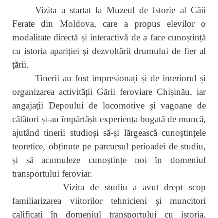
Vizita a startat la Muzeul de Istorie al Căii
Ferate din Moldova, care a propus elevilor o
modalitate directă și interactivă de a face cunoștință
cu istoria apariției și dezvoltării drumului de fier al
țării.
Tinerii au fost impresionați și de interiorul și
organizarea activității Gării feroviare Chișinău, iar
angajații Depoului de locomotive și vagoane de
călători și-au împărtășit experiența bogată de muncă,
ajutând tinerii studioși să-și lărgească cunoștințele
teoretice, obținute pe parcursul perioadei de studiu,
și să acumuleze cunoștințe noi în domeniul
transportului feroviar.
Vizita de studiu a avut drept scop
familiarizarea viitorilor tehnicieni și muncitori
calificați în domeniul transportului cu istoria,