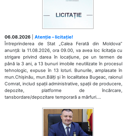
06.08.2026
|
Atenție – licitație!
Întreprinderea de Stat „Calea Ferată din Moldova”
anunță: la 11.08.2026, ora 09.00, va avea loc licitaţia cu
strigare privind darea în locațiune, pe un termen de
până la 3 ani, a 13 bunuri imobile neutilizate în procesul
tehnologic, expuse în 13 loturi. Bunurile, amplasate în
mun.Chișinău, mun.Bălți și în localitatea Bugeac, raionul
Comrat, includ spații administrative, spații de producere,
depozite, platforme de încărcare,
tansbordare/depozitare temporară a mărfuri....