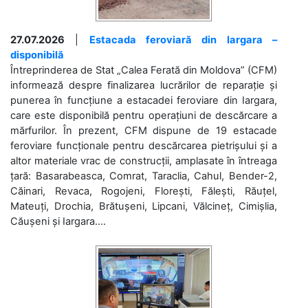
27.07.2026
|
Estacada feroviară din Iargara –
disponibilă
Întreprinderea de Stat „Calea Ferată din Moldova” (CFM)
informează despre finalizarea lucrărilor de reparație și
punerea în funcțiune a estacadei feroviare din Iargara,
care este disponibilă pentru operațiuni de descărcare a
mărfurilor. În prezent, CFM dispune de 19 estacade
feroviare funcționale pentru descărcarea pietrișului și a
altor materiale vrac de construcții, amplasate în întreaga
țară: Basarabeasca, Comrat, Taraclia, Cahul, Bender-2,
Căinari, Revaca, Rogojeni, Florești, Fălești, Răuțel,
Mateuți, Drochia, Brătușeni, Lipcani, Vălcineț, Cimișlia,
Căușeni și Iargara....