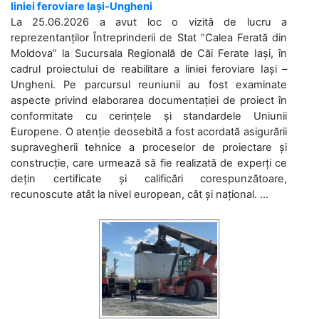
liniei feroviare Iași-Ungheni
La 25.06.2026 a avut loc o vizită de lucru a
reprezentanților Întreprinderii de Stat ”Calea Ferată din
Moldova” la Sucursala Regională de Căi Ferate Iași, în
cadrul proiectului de reabilitare a liniei feroviare Iași –
Ungheni. Pe parcursul reuniunii au fost examinate
aspecte privind elaborarea documentației de proiect în
conformitate cu cerințele și standardele Uniunii
Europene. O atenție deosebită a fost acordată asigurării
supravegherii tehnice a proceselor de proiectare și
construcție, care urmează să fie realizată de experți ce
dețin certificate și calificări corespunzătoare,
recunoscute atât la nivel european, cât și național. ...