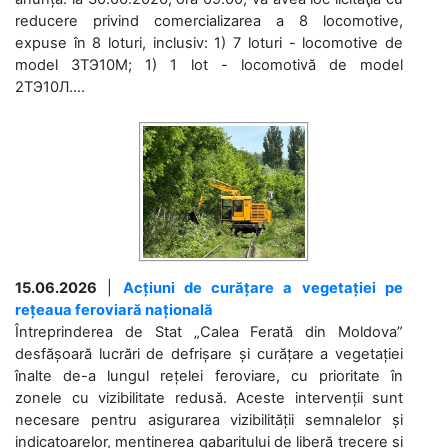
reducere privind comercializarea a 8 locomotive,
expuse în 8 loturi, inclusiv: 1) 7 loturi - locomotive de
model 3ТЭ10М; 1) 1 lot - locomotivă de model
2ТЭ10Л....
15.06.2026
|
Acțiuni de curățare a vegetației pe
rețeaua feroviară națională
Întreprinderea de Stat „Calea Ferată din Moldova”
desfășoară lucrări de defrișare și curățare a vegetației
înalte de-a lungul rețelei feroviare, cu prioritate în
zonele cu vizibilitate redusă. Aceste intervenții sunt
necesare pentru asigurarea vizibilității semnalelor și
indicatoarelor, menținerea gabaritului de liberă trecere și