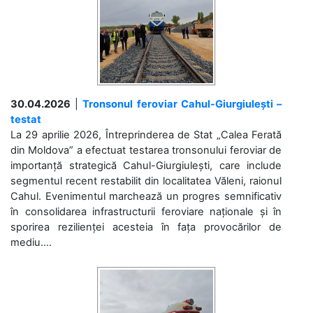
30.04.2026
|
Tronsonul feroviar Cahul-Giurgiulești –
testat
La 29 aprilie 2026, Întreprinderea de Stat „Calea Ferată
din Moldova” a efectuat testarea tronsonului feroviar de
importanță strategică Cahul-Giurgiulești, care include
segmentul recent restabilit din localitatea Văleni, raionul
Cahul. Evenimentul marchează un progres semnificativ
în consolidarea infrastructurii feroviare naționale și în
sporirea rezilienței acesteia în fața provocărilor de
mediu....