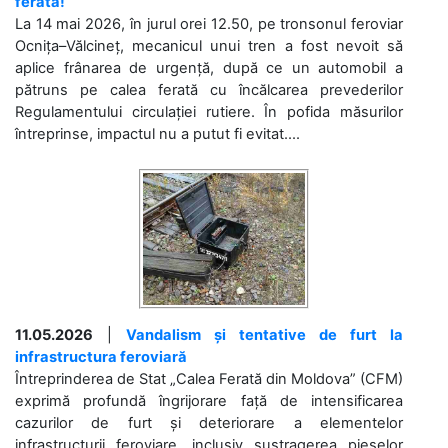
ferată!
La 14 mai 2026, în jurul orei 12.50, pe tronsonul feroviar
Ocnița–Vălcineț, mecanicul unui tren a fost nevoit să
aplice frânarea de urgență, după ce un automobil a
pătruns pe calea ferată cu încălcarea prevederilor
Regulamentului circulației rutiere. În pofida măsurilor
întreprinse, impactul nu a putut fi evitat....
11.05.2026
|
Vandalism și tentative de furt la
infrastructura feroviară
Întreprinderea de Stat „Calea Ferată din Moldova” (CFM)
exprimă profundă îngrijorare față de intensificarea
cazurilor de furt și deteriorare a elementelor
infrastructurii feroviare, inclusiv sustragerea pieselor