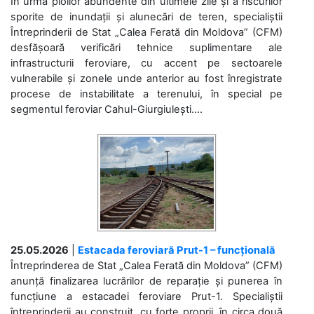
În urma ploilor abundente din ultimele zile și a riscurilor
sporite de inundații și alunecări de teren, specialiștii
Întreprinderii de Stat „Calea Ferată din Moldova” (CFM)
desfășoară verificări tehnice suplimentare ale
infrastructurii feroviare, cu accent pe sectoarele
vulnerabile și zonele unde anterior au fost înregistrate
procese de instabilitate a terenului, în special pe
segmentul feroviar Cahul-Giurgiulești....
25.05.2026
|
Estacada feroviară Prut-1 – funcțională
Întreprinderea de Stat „Calea Ferată din Moldova” (CFM)
anunță finalizarea lucrărilor de reparație și punerea în
funcțiune a estacadei feroviare Prut-1. Specialiștii
întreprinderii au construit, cu forțe proprii, în circa două