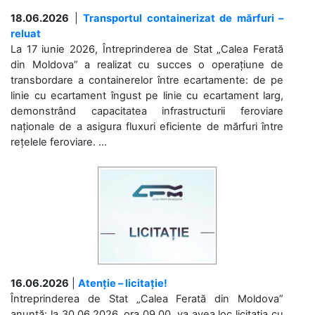
18.06.2026
|
Transportul containerizat de mărfuri –
reluat
La 17 iunie 2026, Întreprinderea de Stat „Calea Ferată
din Moldova” a realizat cu succes o operațiune de
transbordare a containerelor între ecartamente: de pe
linie cu ecartament îngust pe linie cu ecartament larg,
demonstrând capacitatea infrastructurii feroviare
naționale de a asigura fluxuri eficiente de mărfuri între
rețelele feroviare. ...
16.06.2026
|
Atenție – licitație!
Întreprinderea de Stat „Calea Ferată din Moldova”
anunță: la 30.06.2026, ora 09.00, va avea loc licitaţia cu