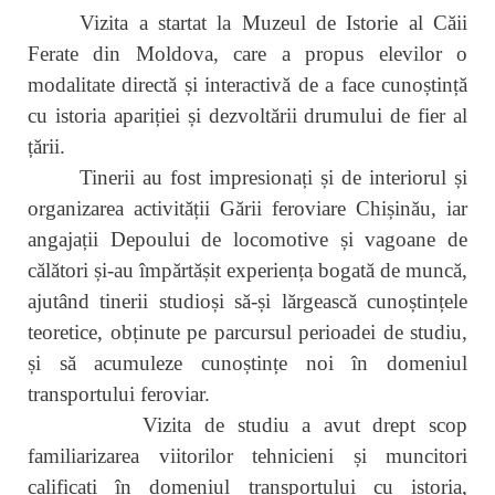
Vizita a startat la Muzeul de Istorie al Căii
Ferate din Moldova, care a propus elevilor o
modalitate directă și interactivă de a face cunoștință
cu istoria apariției și dezvoltării drumului de fier al
țării.
Tinerii au fost impresionați și de interiorul și
organizarea activității Gării feroviare Chișinău, iar
angajații Depoului de locomotive și vagoane de
călători și-au împărtășit experiența bogată de muncă,
ajutând tinerii studioși să-și lărgească cunoștințele
teoretice, obținute pe parcursul perioadei de studiu,
și să acumuleze cunoștințe noi în domeniul
transportului feroviar.
Vizita de studiu a avut drept scop
familiarizarea viitorilor tehnicieni și muncitori
calificați în domeniul transportului cu istoria,