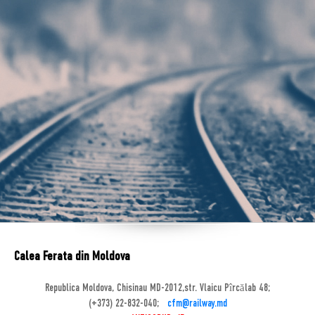
Calea Ferata din Moldova
Republica Moldova, Chisinau MD-2012,str. Vlaicu Pîrcălab 48;
(+373) 22-832-040;
cfm@railway.md