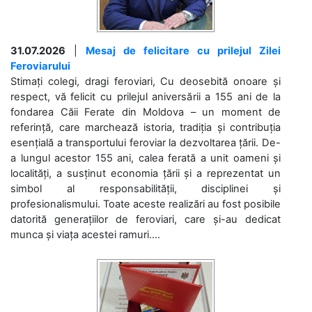
31.07.2026
|
Mesaj de felicitare cu prilejul Zilei
Feroviarului
Stimați colegi, dragi feroviari, Cu deosebită onoare și
respect, vă felicit cu prilejul aniversării a 155 ani de la
fondarea Căii Ferate din Moldova – un moment de
referință, care marchează istoria, tradiția și contribuția
esențială a transportului feroviar la dezvoltarea țării. De-
a lungul acestor 155 ani, calea ferată a unit oameni și
localități, a susținut economia țării și a reprezentat un
simbol al responsabilității, disciplinei și
profesionalismului. Toate aceste realizări au fost posibile
datorită generațiilor de feroviari, care și-au dedicat
munca și viața acestei ramuri....