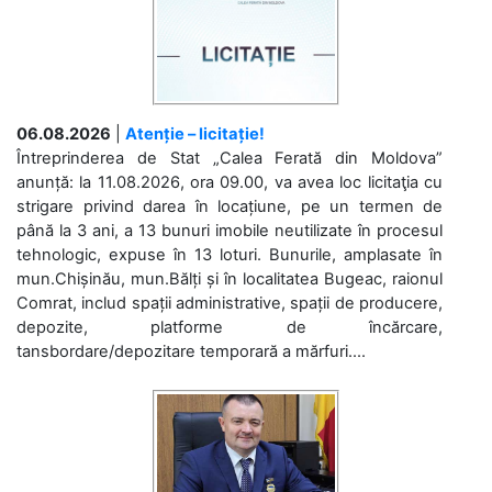
06.08.2026
|
Atenție – licitație!
Întreprinderea de Stat „Calea Ferată din Moldova”
anunță: la 11.08.2026, ora 09.00, va avea loc licitaţia cu
strigare privind darea în locațiune, pe un termen de
până la 3 ani, a 13 bunuri imobile neutilizate în procesul
tehnologic, expuse în 13 loturi. Bunurile, amplasate în
mun.Chișinău, mun.Bălți și în localitatea Bugeac, raionul
Comrat, includ spații administrative, spații de producere,
depozite, platforme de încărcare,
tansbordare/depozitare temporară a mărfuri....