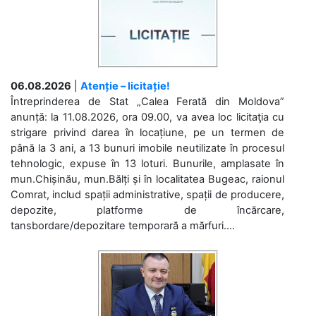
06.08.2026
|
Atenție – licitație!
Întreprinderea de Stat „Calea Ferată din Moldova”
anunță: la 11.08.2026, ora 09.00, va avea loc licitaţia cu
strigare privind darea în locațiune, pe un termen de
până la 3 ani, a 13 bunuri imobile neutilizate în procesul
tehnologic, expuse în 13 loturi. Bunurile, amplasate în
mun.Chișinău, mun.Bălți și în localitatea Bugeac, raionul
Comrat, includ spații administrative, spații de producere,
depozite, platforme de încărcare,
tansbordare/depozitare temporară a mărfuri....