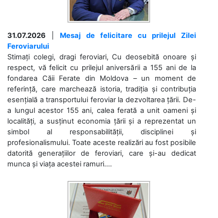
31.07.2026
|
Mesaj de felicitare cu prilejul Zilei
Feroviarului
Stimați colegi, dragi feroviari, Cu deosebită onoare și
respect, vă felicit cu prilejul aniversării a 155 ani de la
fondarea Căii Ferate din Moldova – un moment de
referință, care marchează istoria, tradiția și contribuția
esențială a transportului feroviar la dezvoltarea țării. De-
a lungul acestor 155 ani, calea ferată a unit oameni și
localități, a susținut economia țării și a reprezentat un
simbol al responsabilității, disciplinei și
profesionalismului. Toate aceste realizări au fost posibile
datorită generațiilor de feroviari, care și-au dedicat
munca și viața acestei ramuri....