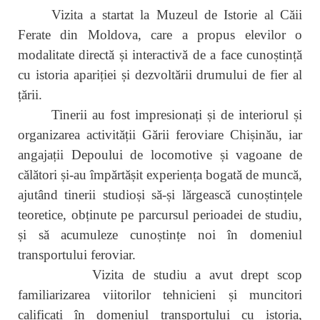
Vizita a startat la Muzeul de Istorie al Căii
Ferate din Moldova, care a propus elevilor o
modalitate directă și interactivă de a face cunoștință
cu istoria apariției și dezvoltării drumului de fier al
țării.
Tinerii au fost impresionați și de interiorul și
organizarea activității Gării feroviare Chișinău, iar
angajații Depoului de locomotive și vagoane de
călători și-au împărtășit experiența bogată de muncă,
ajutând tinerii studioși să-și lărgească cunoștințele
teoretice, obținute pe parcursul perioadei de studiu,
și să acumuleze cunoștințe noi în domeniul
transportului feroviar.
Vizita de studiu a avut drept scop
familiarizarea viitorilor tehnicieni și muncitori
calificați în domeniul transportului cu istoria,