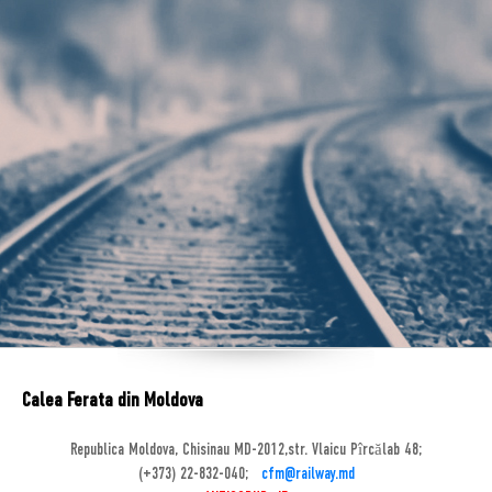
Calea Ferata din Moldova
Republica Moldova, Chisinau MD-2012,str. Vlaicu Pîrcălab 48;
(+373) 22-832-040;
cfm@railway.md