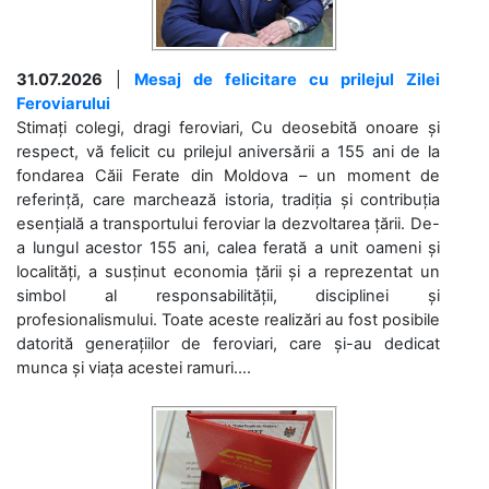
31.07.2026
|
Mesaj de felicitare cu prilejul Zilei
Feroviarului
Stimați colegi, dragi feroviari, Cu deosebită onoare și
respect, vă felicit cu prilejul aniversării a 155 ani de la
fondarea Căii Ferate din Moldova – un moment de
referință, care marchează istoria, tradiția și contribuția
esențială a transportului feroviar la dezvoltarea țării. De-
a lungul acestor 155 ani, calea ferată a unit oameni și
localități, a susținut economia țării și a reprezentat un
simbol al responsabilității, disciplinei și
profesionalismului. Toate aceste realizări au fost posibile
datorită generațiilor de feroviari, care și-au dedicat
munca și viața acestei ramuri....