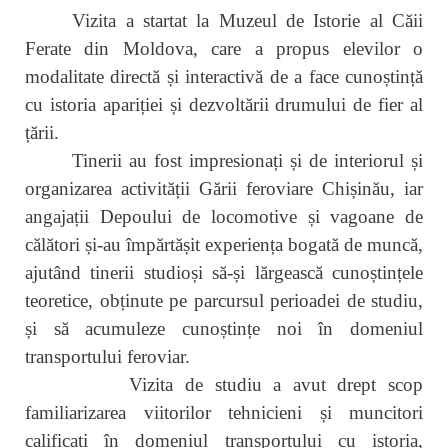
Vizita a startat la Muzeul de Istorie al Căii
Ferate din Moldova, care a propus elevilor o
modalitate directă și interactivă de a face cunoștință
cu istoria apariției și dezvoltării drumului de fier al
țării.
Tinerii au fost impresionați și de interiorul și
organizarea activității Gării feroviare Chișinău, iar
angajații Depoului de locomotive și vagoane de
călători și-au împărtășit experiența bogată de muncă,
ajutând tinerii studioși să-și lărgească cunoștințele
teoretice, obținute pe parcursul perioadei de studiu,
și să acumuleze cunoștințe noi în domeniul
transportului feroviar.
Vizita de studiu a avut drept scop
familiarizarea viitorilor tehnicieni și muncitori
calificați în domeniul transportului cu istoria,