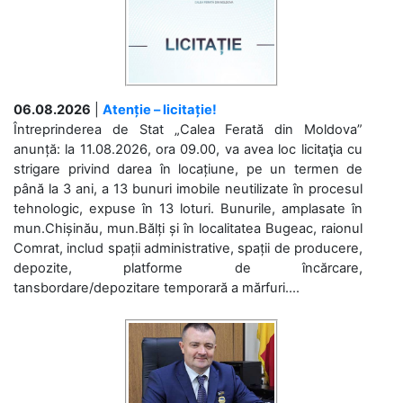
06.08.2026
|
Atenție – licitație!
Întreprinderea de Stat „Calea Ferată din Moldova”
anunță: la 11.08.2026, ora 09.00, va avea loc licitaţia cu
strigare privind darea în locațiune, pe un termen de
până la 3 ani, a 13 bunuri imobile neutilizate în procesul
tehnologic, expuse în 13 loturi. Bunurile, amplasate în
mun.Chișinău, mun.Bălți și în localitatea Bugeac, raionul
Comrat, includ spații administrative, spații de producere,
depozite, platforme de încărcare,
tansbordare/depozitare temporară a mărfuri....