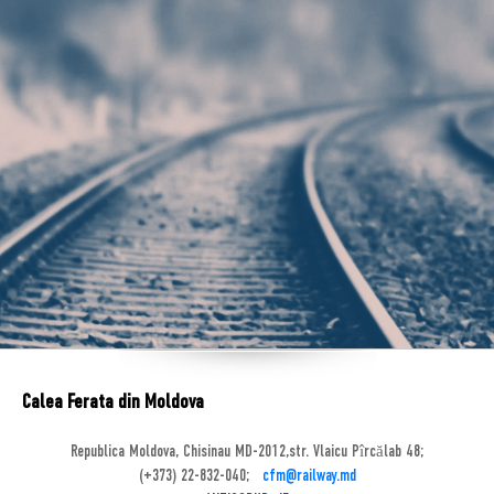
Calea Ferata din Moldova
Republica Moldova, Chisinau MD-2012,str. Vlaicu Pîrcălab 48;
(+373) 22-832-040;
cfm@railway.md