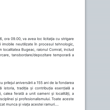
 ora 09.00, va avea loc licitaţia cu strigare
 imobile neutilizate în procesul tehnologic,
în localitatea Bugeac, raionul Comrat, includ
cărcare, tansbordare/depozitare temporară a
cu prilejul aniversării a 155 ani de la fondarea
toria, tradiția și contribuția esențială a
, calea ferată a unit oameni și localități, a
isciplinei și profesionalismului. Toate aceste
icat munca și viața acestei ramuri....