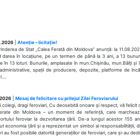
.2026
|
Atenție – licitație!
rinderea de Stat „Calea Ferată din Moldova” anunță: la 11.08.2026,
d darea în locațiune, pe un termen de până la 3 ani, a 13 bunuri
 în 13 loturi. Bunurile, amplasate în mun.Chișinău, mun.Bălți și 
 administrative, spații de producere, depozite, platforme de în
....
.2026
|
Mesaj de felicitare cu prilejul Zilei Feroviarului
i colegi, dragi feroviari, Cu deosebită onoare și respect, vă felicit 
Ferate din Moldova – un moment de referință, care marchează is
ortului feroviar la dezvoltarea țării. De-a lungul acestor 155 ani
ut economia țării și a reprezentat un simbol al responsabilității, d
ări au fost posibile datorită generațiilor de feroviari, care și-au ded