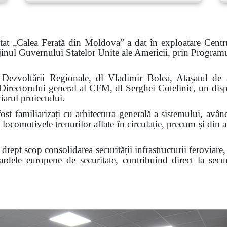
tat „Calea Ferată din Moldova” a dat în exploatare Centr
sprijinul Guvernului Statelor Unite ale Americii, prin Prog
 și Dezvoltării Regionale, dl Vladimir Bolea, Atașatul 
irectorului general al CFM, dl Serghei Cotelinic, un disp
ciarul proiectului.
fost familiarizați cu arhitectura generală a sistemului, avân
 locomotivele trenurilor aflate în circulație, precum și din al
drept scop consolidarea securității infrastructurii feroviare,
andardele europene de securitate, contribuind direct la sec