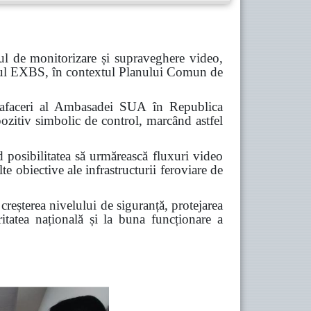
ul de monitorizare și supraveghere video,
ramul EXBS, în contextul Planului Comun de
de afaceri al Ambasadei SUA în Republica
ozitiv simbolic de control, marcând astfel
d posibilitatea să urmărească fluxuri video
te obiective ale infrastructurii feroviare de
 creșterea nivelului de siguranță, protejarea
uritatea națională și la buna funcționare a