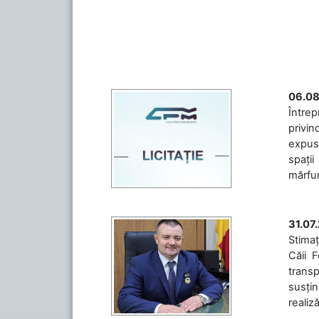
06.08
Întrep
privin
expuse
spații
mărfuri
31.07
Stimaț
Căii 
transp
susțin
realiz