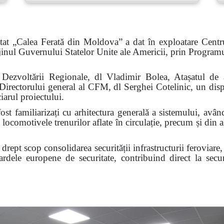
tat „Calea Ferată din Moldova” a dat în exploatare Centr
sprijinul Guvernului Statelor Unite ale Americii, prin Prog
 și Dezvoltării Regionale, dl Vladimir Bolea, Atașatul 
irectorului general al CFM, dl Serghei Cotelinic, un disp
ciarul proiectului.
fost familiarizați cu arhitectura generală a sistemului, avân
 locomotivele trenurilor aflate în circulație, precum și din al
drept scop consolidarea securității infrastructurii feroviare,
andardele europene de securitate, contribuind direct la sec