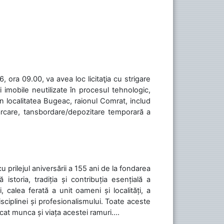
 ora 09.00, va avea loc licitaţia cu strigare
 imobile neutilizate în procesul tehnologic,
în localitatea Bugeac, raionul Comrat, includ
cărcare, tansbordare/depozitare temporară a
cu prilejul aniversării a 155 ani de la fondarea
toria, tradiția și contribuția esențială a
, calea ferată a unit oameni și localități, a
isciplinei și profesionalismului. Toate aceste
icat munca și viața acestei ramuri....