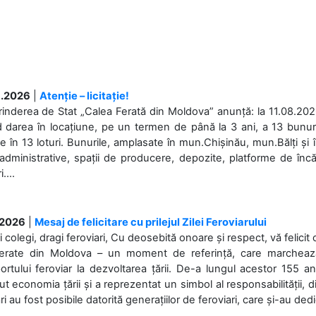
.2026
|
Atenție – licitație!
rinderea de Stat „Calea Ferată din Moldova” anunță: la 11.08.2026,
d darea în locațiune, pe un termen de până la 3 ani, a 13 bunuri
 în 13 loturi. Bunurile, amplasate în mun.Chișinău, mun.Bălți și 
 administrative, spații de producere, depozite, platforme de în
....
.2026
|
Mesaj de felicitare cu prilejul Zilei Feroviarului
i colegi, dragi feroviari, Cu deosebită onoare și respect, vă felicit 
Ferate din Moldova – un moment de referință, care marchează is
ortului feroviar la dezvoltarea țării. De-a lungul acestor 155 ani
ut economia țării și a reprezentat un simbol al responsabilității, d
ări au fost posibile datorită generațiilor de feroviari, care și-au ded