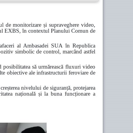
ul de monitorizare și supraveghere video,
ramul EXBS, în contextul Planului Comun de
de afaceri al Ambasadei SUA în Republica
ozitiv simbolic de control, marcând astfel
d posibilitatea să urmărească fluxuri video
te obiective ale infrastructurii feroviare de
 creșterea nivelului de siguranță, protejarea
uritatea națională și la buna funcționare a