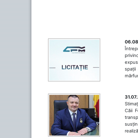
06.08
Întrep
privin
expuse
spații
mărfuri
31.07
Stimaț
Căii 
transp
susțin
realiz