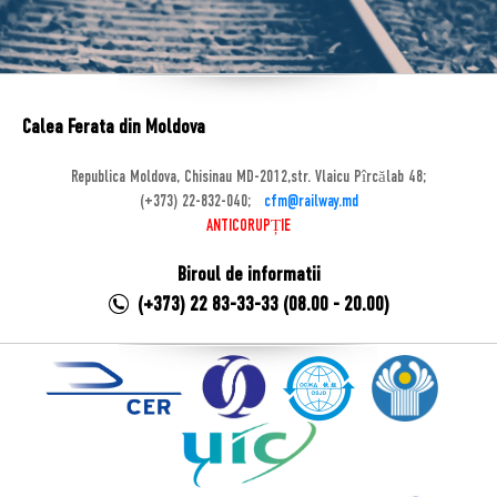
Calea Ferata din Moldova
Republica Moldova, Chisinau MD-2012,str. Vlaicu Pîrcălab 48;
(+373) 22-832-040;
cfm@railway.md
ANTICORUPȚIE
Biroul de informatii
(+373) 22 83-33-33 (08.00 - 20.00)