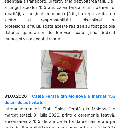
esențială a transportului feroviar la dezvoltarea țării. De-
a lungul acestor 155 ani, calea ferată a unit oameni și
localități, a susținut economia țării și a reprezentat un
simbol al responsabilității, disciplinei și
profesionalismului. Toate aceste realizări au fost posibile
datorită generațiilor de feroviari, care și-au dedicat
munca și viața acestei ramuri....
31.07.2026
|
Calea Ferată din Moldova a marcat 155
de ani de activitate
Întreprinderea de Stat „Calea Ferată din Moldova” a
marcat astăzi, 31 iulie 2026, printr-o ceremonie festivă,
aniversarea a 155 de ani de la fondarea căii ferate pe
teritoriul Republicii Moldova, un moment de referință în