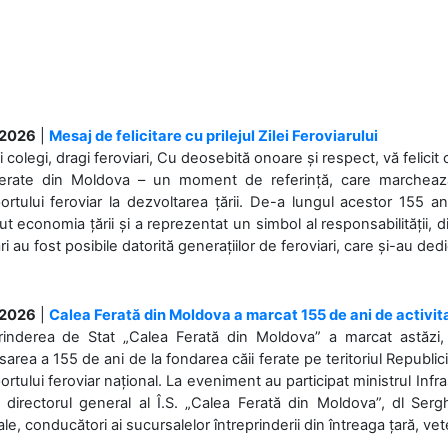
.2026
|
Mesaj de felicitare cu prilejul Zilei Feroviarului
i colegi, dragi feroviari, Cu deosebită onoare și respect, vă felicit 
Ferate din Moldova – un moment de referință, care marchează is
ortului feroviar la dezvoltarea țării. De-a lungul acestor 155 ani
ut economia țării și a reprezentat un simbol al responsabilității, d
ări au fost posibile datorită generațiilor de feroviari, care și-au ded
.2026
|
Calea Ferată din Moldova a marcat 155 de ani de activit
prinderea de Stat „Calea Ferată din Moldova” a marcat astăzi, 
sarea a 155 de ani de la fondarea căii ferate pe teritoriul Republi
ortului feroviar național. La eveniment au participat ministrul Infras
 directorul general al Î.S. „Calea Ferată din Moldova”, dl Serghe
ale, conducători ai sucursalelor întreprinderii din întreaga țară, veter