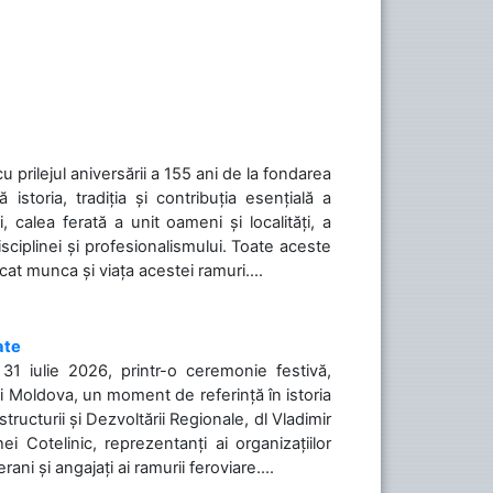
cu prilejul aniversării a 155 ani de la fondarea
toria, tradiția și contribuția esențială a
, calea ferată a unit oameni și localități, a
isciplinei și profesionalismului. Toate aceste
icat munca și viața acestei ramuri....
ate
31 iulie 2026, printr-o ceremonie festivă,
cii Moldova, un moment de referință în istoria
tructurii și Dezvoltării Regionale, dl Vladimir
i Cotelinic, reprezentanți ai organizațiilor
ani și angajați ai ramurii feroviare....