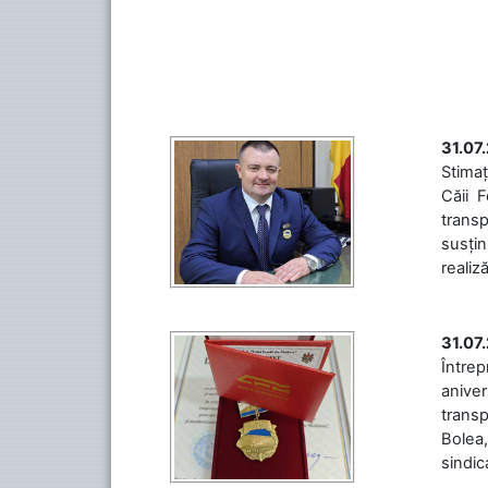
31.07
Stimaț
Căii 
transp
susțin
realiz
31.07
Între
aniver
transp
Bolea,
sindic