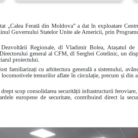
tat „Calea Ferată din Moldova” a dat în exploatare Centr
sprijinul Guvernului Statelor Unite ale Americii, prin Prog
 și Dezvoltării Regionale, dl Vladimir Bolea, Atașatul 
irectorului general al CFM, dl Serghei Cotelinic, un disp
ciarul proiectului.
fost familiarizați cu arhitectura generală a sistemului, avân
 locomotivele trenurilor aflate în circulație, precum și din al
drept scop consolidarea securității infrastructurii feroviare,
andardele europene de securitate, contribuind direct la sec