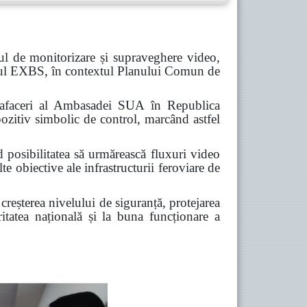
ul de monitorizare și supraveghere video,
ramul EXBS, în contextul Planului Comun de
de afaceri al Ambasadei SUA în Republica
ozitiv simbolic de control, marcând astfel
d posibilitatea să urmărească fluxuri video
te obiective ale infrastructurii feroviare de
 creșterea nivelului de siguranță, protejarea
uritatea națională și la buna funcționare a