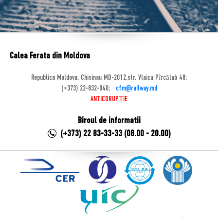
Calea Ferata din Moldova
Republica Moldova, Chisinau MD-2012,str. Vlaicu Pîrcălab 48;
(+373) 22-832-040;
cfm@railway.md
ANTICORUPȚIE
Biroul de informatii
(+373) 22 83-33-33 (08.00 - 20.00)