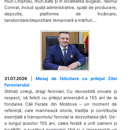
mun.Chișinău, mun.Bălți și în localitatea Bugeac, raionul
Comrat, includ spații administrative, spații de producere,
depozite, platforme de încărcare,
tansbordare/depozitare temporară a mărfuri....
31.07.2026
|
Mesaj de felicitare cu prilejul Zilei
Feroviarului
Stimați colegi, dragi feroviari, Cu deosebită onoare și
respect, vă felicit cu prilejul aniversării a 155 ani de la
fondarea Căii Ferate din Moldova – un moment de
referință, care marchează istoria, tradiția și contribuția
esențială a transportului feroviar la dezvoltarea țării. De-
a lungul acestor 155 ani, calea ferată a unit oameni și
localități, a susținut economia țării și a reprezentat un