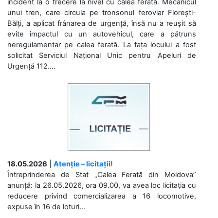
incident la o trecere la nivel cu calea ferată. Mecanicul
unui tren, care circula pe tronsonul feroviar Florești-
Bălți, a aplicat frânarea de urgență, însă nu a reușit să
evite impactul cu un autovehicul, care a pătruns
neregulamentar pe calea ferată. La fața locului a fost
solicitat Serviciul Național Unic pentru Apeluri de
Urgență 112....
18.05.2026
|
Atenție – licitații!
Întreprinderea de Stat „Calea Ferată din Moldova”
anunță: la 26.05.2026, ora 09.00, va avea loc licitaţia cu
reducere privind comercializarea a 16 locomotive,
expuse în 16 de loturi...