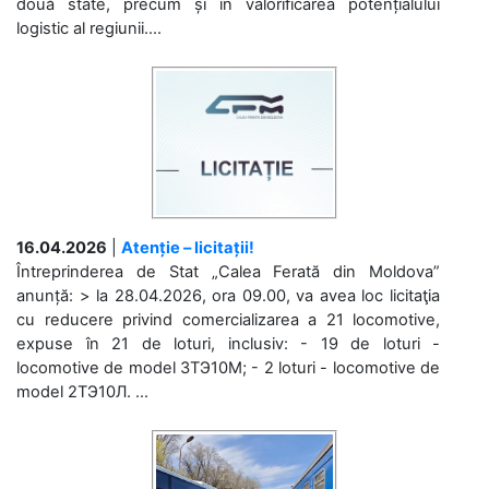
două state, precum și în valorificarea potențialului
logistic al regiunii....
16.04.2026
|
Atenție – licitații!
Întreprinderea de Stat „Calea Ferată din Moldova”
anunță: > la 28.04.2026, ora 09.00, va avea loc licitaţia
cu reducere privind comercializarea a 21 locomotive,
expuse în 21 de loturi, inclusiv: - 19 de loturi -
locomotive de model 3ТЭ10М; - 2 loturi - locomotive de
model 2ТЭ10Л. ...