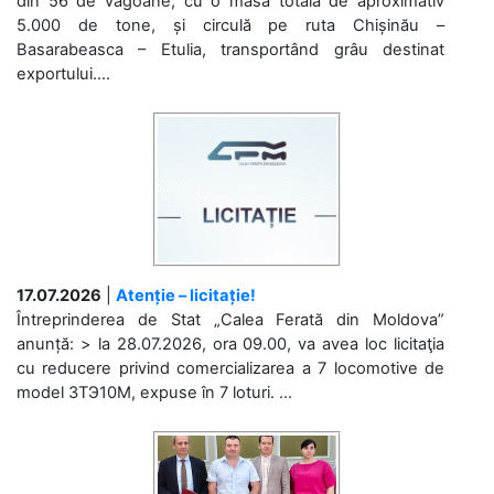
din 56 de vagoane, cu o masă totală de aproximativ
5.000 de tone, și circulă pe ruta Chișinău –
Basarabeasca – Etulia, transportând grâu destinat
exportului....
17.07.2026
|
Atenție – licitație!
Întreprinderea de Stat „Calea Ferată din Moldova”
anunță: > la 28.07.2026, ora 09.00, va avea loc licitaţia
cu reducere privind comercializarea a 7 locomotive de
model 3ТЭ10М, expuse în 7 loturi. ...