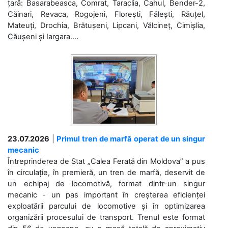
țară: Basarabeasca, Comrat, Taraclia, Cahul, Bender-2,
Căinari, Revaca, Rogojeni, Florești, Fălești, Răuțel,
Mateuți, Drochia, Brătușeni, Lipcani, Vălcineț, Cimișlia,
Căușeni și Iargara....
23.07.2026
|
Primul tren de marfă operat de un singur
mecanic
Întreprinderea de Stat „Calea Ferată din Moldova” a pus
în circulație, în premieră, un tren de marfă, deservit de
un echipaj de locomotivă, format dintr-un singur
mecanic - un pas important în creșterea eficienței
exploatării parcului de locomotive și în optimizarea
organizării procesului de transport. Trenul este format