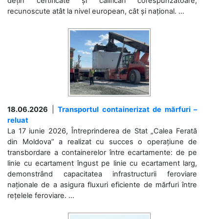
dețin certificate și calificări corespunzătoare,
recunoscute atât la nivel european, cât și național. ...
18.06.2026
|
Transportul containerizat de mărfuri –
reluat
La 17 iunie 2026, Întreprinderea de Stat „Calea Ferată
din Moldova” a realizat cu succes o operațiune de
transbordare a containerelor între ecartamente: de pe
linie cu ecartament îngust pe linie cu ecartament larg,
demonstrând capacitatea infrastructurii feroviare
naționale de a asigura fluxuri eficiente de mărfuri între
rețelele feroviare. ...