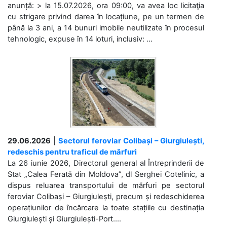
anunță: > la 15.07.2026, ora 09:00, va avea loc licitaţia
cu strigare privind darea în locațiune, pe un termen de
până la 3 ani, a 14 bunuri imobile neutilizate în procesul
tehnologic, expuse în 14 loturi, inclusiv: ...
29.06.2026
|
Sectorul feroviar Colibași – Giurgiulești,
redeschis pentru traficul de mărfuri
La 26 iunie 2026, Directorul general al Întreprinderii de
Stat „Calea Ferată din Moldova”, dl Serghei Cotelinic, a
dispus reluarea transportului de mărfuri pe sectorul
feroviar Colibași – Giurgiulești, precum și redeschiderea
operațiunilor de încărcare la toate stațiile cu destinația
Giurgiulești și Giurgiulești-Port....