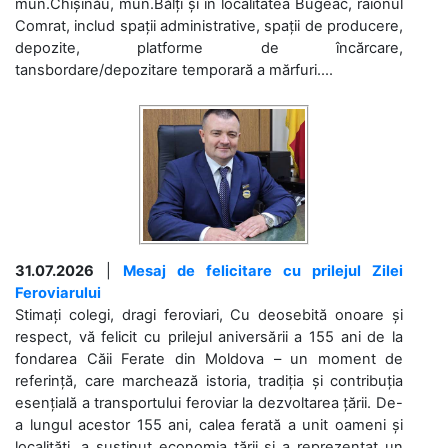
mun.Chișinău, mun.Bălți și în localitatea Bugeac, raionul
Comrat, includ spații administrative, spații de producere,
depozite, platforme de încărcare,
tansbordare/depozitare temporară a mărfuri....
31.07.2026
|
Mesaj de felicitare cu prilejul Zilei
Feroviarului
Stimați colegi, dragi feroviari, Cu deosebită onoare și
respect, vă felicit cu prilejul aniversării a 155 ani de la
fondarea Căii Ferate din Moldova – un moment de
referință, care marchează istoria, tradiția și contribuția
esențială a transportului feroviar la dezvoltarea țării. De-
a lungul acestor 155 ani, calea ferată a unit oameni și
localități, a susținut economia țării și a reprezentat un