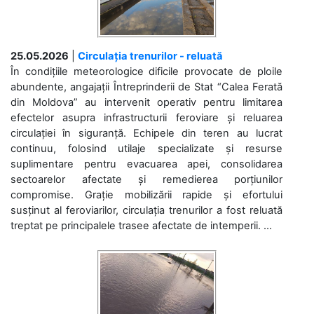
25.05.2026
|
Circulația trenurilor - reluată
În condițiile meteorologice dificile provocate de ploile
abundente, angajații Întreprinderii de Stat “Calea Ferată
din Moldova” au intervenit operativ pentru limitarea
efectelor asupra infrastructurii feroviare și reluarea
circulației în siguranță. Echipele din teren au lucrat
continuu, folosind utilaje specializate și resurse
suplimentare pentru evacuarea apei, consolidarea
sectoarelor afectate și remedierea porțiunilor
compromise. Grație mobilizării rapide și efortului
susținut al feroviarilor, circulația trenurilor a fost reluată
treptat pe principalele trasee afectate de intemperii. ...