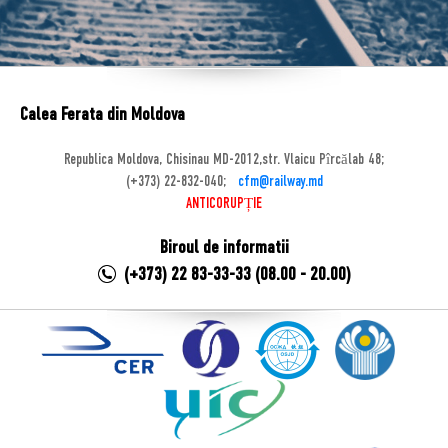
Calea Ferata din Moldova
Republica Moldova, Chisinau MD-2012,str. Vlaicu Pîrcălab 48;
(+373) 22-832-040;
cfm@railway.md
ANTICORUPȚIE
Biroul de informatii
(+373) 22 83-33-33 (08.00 - 20.00)