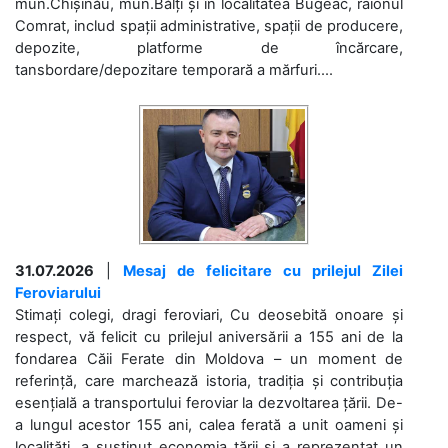
mun.Chișinău, mun.Bălți și în localitatea Bugeac, raionul
Comrat, includ spații administrative, spații de producere,
depozite, platforme de încărcare,
tansbordare/depozitare temporară a mărfuri....
31.07.2026
|
Mesaj de felicitare cu prilejul Zilei
Feroviarului
Stimați colegi, dragi feroviari, Cu deosebită onoare și
respect, vă felicit cu prilejul aniversării a 155 ani de la
fondarea Căii Ferate din Moldova – un moment de
referință, care marchează istoria, tradiția și contribuția
esențială a transportului feroviar la dezvoltarea țării. De-
a lungul acestor 155 ani, calea ferată a unit oameni și
localități, a susținut economia țării și a reprezentat un