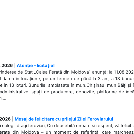
.2026
|
Atenție – licitație!
rinderea de Stat „Calea Ferată din Moldova” anunță: la 11.08.2026,
d darea în locațiune, pe un termen de până la 3 ani, a 13 bunuri
 în 13 loturi. Bunurile, amplasate în mun.Chișinău, mun.Bălți și 
 administrative, spații de producere, depozite, platforme de în
....
.2026
|
Mesaj de felicitare cu prilejul Zilei Feroviarului
i colegi, dragi feroviari, Cu deosebită onoare și respect, vă felicit 
Ferate din Moldova – un moment de referință, care marchează is