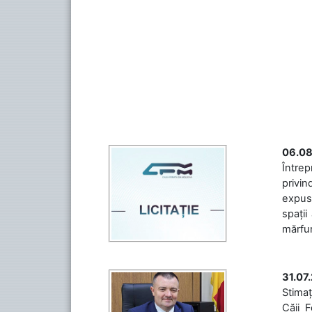
06.08
Întrep
privin
expuse
spații
mărfuri
31.07
Stimaț
Căii 