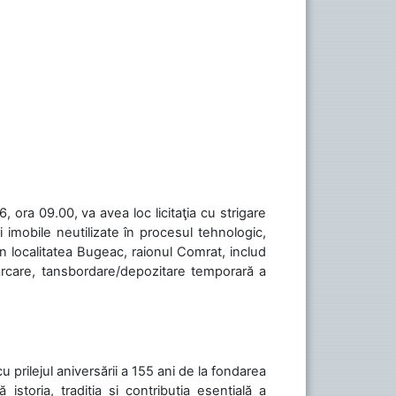
 ora 09.00, va avea loc licitaţia cu strigare
 imobile neutilizate în procesul tehnologic,
în localitatea Bugeac, raionul Comrat, includ
cărcare, tansbordare/depozitare temporară a
cu prilejul aniversării a 155 ani de la fondarea
toria, tradiția și contribuția esențială a