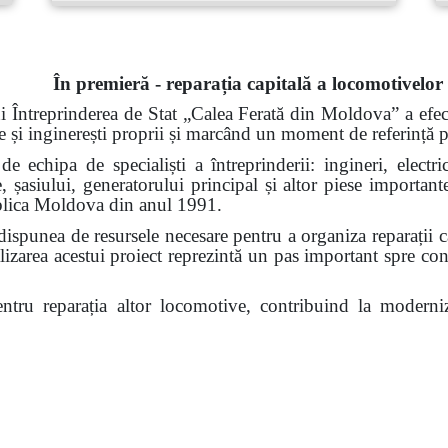
În premieră - reparația capitală a locomotivelor
i Întreprinderea de Stat „Calea Ferată din Moldova” a efect
și inginerești proprii și marcând un moment de referință p
e echipa de specialiști a întreprinderii: ingineri, electri
, șasiului, generatorului principal și altor piese importante
publica Moldova din anul 1991.
spunea de resursele necesare pentru a organiza reparații ca
nalizarea acestui proiect reprezintă un pas important spre co
ntru reparația altor locomotive, contribuind la moderniza