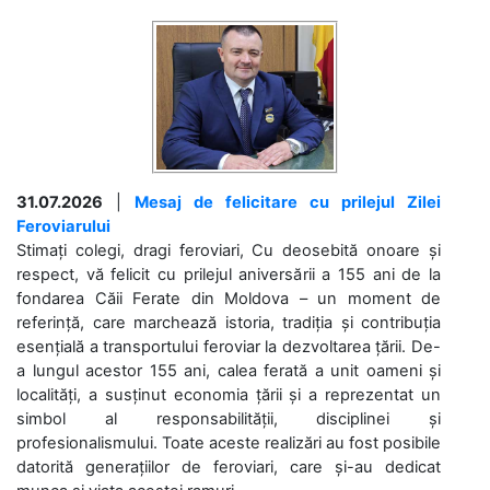
31.07.2026
|
Mesaj de felicitare cu prilejul Zilei
Feroviarului
Stimați colegi, dragi feroviari, Cu deosebită onoare și
respect, vă felicit cu prilejul aniversării a 155 ani de la
fondarea Căii Ferate din Moldova – un moment de
referință, care marchează istoria, tradiția și contribuția
esențială a transportului feroviar la dezvoltarea țării. De-
a lungul acestor 155 ani, calea ferată a unit oameni și
localități, a susținut economia țării și a reprezentat un
simbol al responsabilității, disciplinei și
profesionalismului. Toate aceste realizări au fost posibile
datorită generațiilor de feroviari, care și-au dedicat