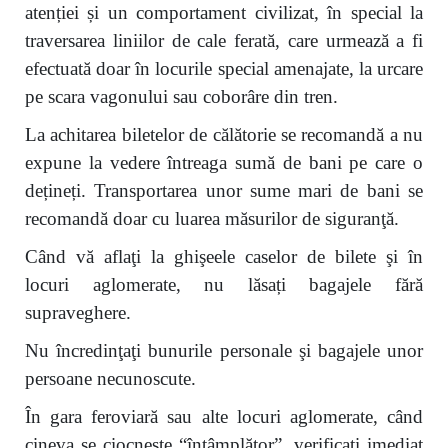
atenției și un comportament civilizat, în special la
traversarea liniilor de cale ferată, care urmează a fi
efectuată doar în locurile special amenajate, la urcare
pe scara vagonului sau coborâre din tren.
La achitarea biletelor de călătorie se recomandă a nu
expune la vedere întreaga sumă de bani pe care o
dețineți. Transportarea unor sume mari de bani se
recomandă doar cu luarea măsurilor de siguranţă.
Când vă aflaţi la ghişeele caselor de bilete şi în
locuri aglomerate, nu lăsați bagajele fără
supraveghere.
Nu încredinţaţi bunurile personale şi bagajele unor
persoane necunoscute.
În gara feroviară sau alte locuri aglomerate, când
cineva se ciocneşte “întâmplător”, verificaţi imediat