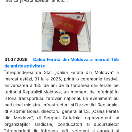
munca și viața acestei ramuri....
31.07.2026
|
Calea Ferată din Moldova a marcat 155
de ani de activitate
Întreprinderea de Stat „Calea Ferată din Moldova” a
marcat astăzi, 31 iulie 2026, printr-o ceremonie festivă,
aniversarea a 155 de ani de la fondarea căii ferate pe
teritoriul Republicii Moldova, un moment de referință în
istoria transportului feroviar național. La eveniment au
participat ministrul Infrastructurii și Dezvoltării Regionale,
dl Vladimir Bolea, directorul general al Î.S. „Calea Ferată
din Moldova”, dl Serghei Cotelinic, reprezentanți ai
organizațiilor sindicale, conducători ai sucursalelor
întreprinderii din întreaga țară, veterani și angajați ai