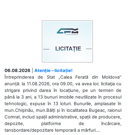
06.08.2026
|
Atenție – licitație!
Întreprinderea de Stat „Calea Ferată din Moldova”
anunță: la 11.08.2026, ora 09.00, va avea loc licitaţia cu
strigare privind darea în locațiune, pe un termen de
până la 3 ani, a 13 bunuri imobile neutilizate în procesul
tehnologic, expuse în 13 loturi. Bunurile, amplasate în
mun.Chișinău, mun.Bălți și în localitatea Bugeac, raionul
Comrat, includ spații administrative, spații de producere,
depozite, platforme de încărcare,
tansbordare/depozitare temporară a mărfuri....