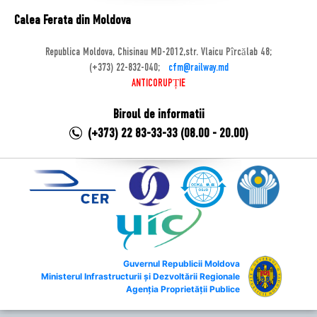
Calea Ferata din Moldova
Republica Moldova, Chisinau MD-2012,str. Vlaicu Pîrcălab 48;
(+373) 22-832-040;
cfm@railway.md
ANTICORUPȚIE
Biroul de informatii
(+373) 22 83-33-33 (08.00 - 20.00)
Guvernul Republicii Moldova
Ministerul Infrastructurii și Dezvoltării Regionale
Agenția Proprietății Publice