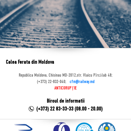
Calea Ferata din Moldova
Republica Moldova, Chisinau MD-2012,str. Vlaicu Pîrcălab 48;
(+373) 22-832-040;
cfm@railway.md
ANTICORUPȚIE
Biroul de informatii
(+373) 22 83-33-33 (08.00 - 20.00)