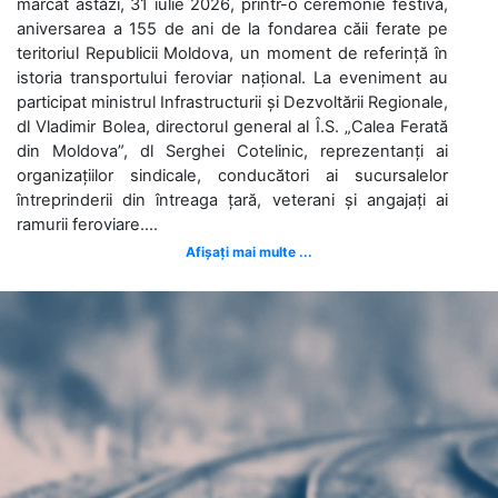
marcat astăzi, 31 iulie 2026, printr-o ceremonie festivă,
aniversarea a 155 de ani de la fondarea căii ferate pe
teritoriul Republicii Moldova, un moment de referință în
istoria transportului feroviar național. La eveniment au
participat ministrul Infrastructurii și Dezvoltării Regionale,
dl Vladimir Bolea, directorul general al Î.S. „Calea Ferată
din Moldova”, dl Serghei Cotelinic, reprezentanți ai
organizațiilor sindicale, conducători ai sucursalelor
întreprinderii din întreaga țară, veterani și angajați ai
ramurii feroviare....
Afișați mai multe ...