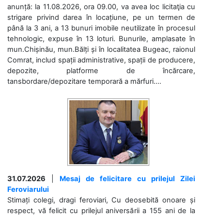
anunță: la 11.08.2026, ora 09.00, va avea loc licitaţia cu
strigare privind darea în locațiune, pe un termen de
până la 3 ani, a 13 bunuri imobile neutilizate în procesul
tehnologic, expuse în 13 loturi. Bunurile, amplasate în
mun.Chișinău, mun.Bălți și în localitatea Bugeac, raionul
Comrat, includ spații administrative, spații de producere,
depozite, platforme de încărcare,
tansbordare/depozitare temporară a mărfuri....
31.07.2026
|
Mesaj de felicitare cu prilejul Zilei
Feroviarului
Stimați colegi, dragi feroviari, Cu deosebită onoare și
respect, vă felicit cu prilejul aniversării a 155 ani de la