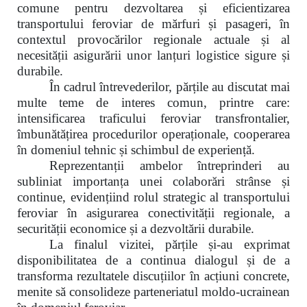
comune pentru dezvoltarea și eficientizarea
transportului feroviar de mărfuri și pasageri, în
contextul provocărilor regionale actuale și al
necesității asigurării unor lanțuri logistice sigure și
durabile.
În cadrul întrevederilor, părțile au discutat mai
multe teme de interes comun, printre care:
intensificarea traficului feroviar transfrontalier,
îmbunătățirea procedurilor operaționale, cooperarea
în domeniul tehnic și schimbul de experiență.
Reprezentanții ambelor întreprinderi au
subliniat importanța unei colaborări strânse și
continue, evidențiind rolul strategic al transportului
feroviar în asigurarea conectivității regionale, a
securității economice și a dezvoltării durabile.
La finalul vizitei, părțile și-au exprimat
disponibilitatea de a continua dialogul și de a
transforma rezultatele discuțiilor în acțiuni concrete,
menite să consolideze parteneriatul moldo-ucrainean