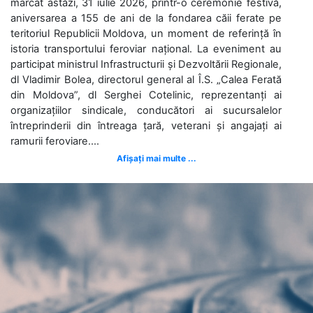
marcat astăzi, 31 iulie 2026, printr-o ceremonie festivă,
aniversarea a 155 de ani de la fondarea căii ferate pe
teritoriul Republicii Moldova, un moment de referință în
istoria transportului feroviar național. La eveniment au
participat ministrul Infrastructurii și Dezvoltării Regionale,
dl Vladimir Bolea, directorul general al Î.S. „Calea Ferată
din Moldova”, dl Serghei Cotelinic, reprezentanți ai
organizațiilor sindicale, conducători ai sucursalelor
întreprinderii din întreaga țară, veterani și angajați ai
ramurii feroviare....
Afișați mai multe ...