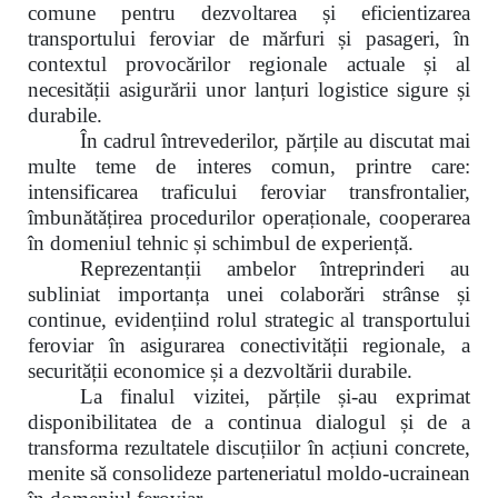
comune pentru dezvoltarea și eficientizarea
transportului feroviar de mărfuri și pasageri, în
contextul provocărilor regionale actuale și al
necesității asigurării unor lanțuri logistice sigure și
durabile.
În cadrul întrevederilor, părțile au discutat mai
multe teme de interes comun, printre care:
intensificarea traficului feroviar transfrontalier,
îmbunătățirea procedurilor operaționale, cooperarea
în domeniul tehnic și schimbul de experiență.
Reprezentanții ambelor întreprinderi au
subliniat importanța unei colaborări strânse și
continue, evidențiind rolul strategic al transportului
feroviar în asigurarea conectivității regionale, a
securității economice și a dezvoltării durabile.
La finalul vizitei, părțile și-au exprimat
disponibilitatea de a continua dialogul și de a
transforma rezultatele discuțiilor în acțiuni concrete,
menite să consolideze parteneriatul moldo-ucrainean