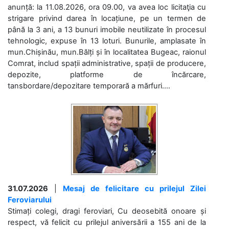
anunță: la 11.08.2026, ora 09.00, va avea loc licitaţia cu
strigare privind darea în locațiune, pe un termen de
până la 3 ani, a 13 bunuri imobile neutilizate în procesul
tehnologic, expuse în 13 loturi. Bunurile, amplasate în
mun.Chișinău, mun.Bălți și în localitatea Bugeac, raionul
Comrat, includ spații administrative, spații de producere,
depozite, platforme de încărcare,
tansbordare/depozitare temporară a mărfuri....
31.07.2026
|
Mesaj de felicitare cu prilejul Zilei
Feroviarului
Stimați colegi, dragi feroviari, Cu deosebită onoare și
respect, vă felicit cu prilejul aniversării a 155 ani de la