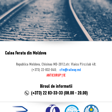
Calea Ferata din Moldova
Republica Moldova, Chisinau MD-2012,str. Vlaicu Pîrcălab 48;
(+373) 22-832-040;
cfm@railway.md
ANTICORUPȚIE
Biroul de informatii
(+373) 22 83-33-33 (08.00 - 20.00)