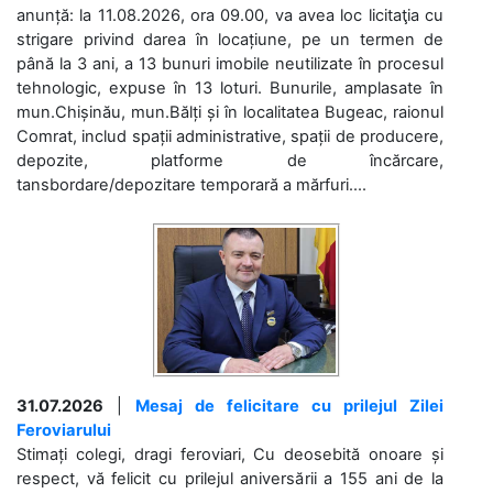
anunță: la 11.08.2026, ora 09.00, va avea loc licitaţia cu
strigare privind darea în locațiune, pe un termen de
până la 3 ani, a 13 bunuri imobile neutilizate în procesul
tehnologic, expuse în 13 loturi. Bunurile, amplasate în
mun.Chișinău, mun.Bălți și în localitatea Bugeac, raionul
Comrat, includ spații administrative, spații de producere,
depozite, platforme de încărcare,
tansbordare/depozitare temporară a mărfuri....
31.07.2026
|
Mesaj de felicitare cu prilejul Zilei
Feroviarului
Stimați colegi, dragi feroviari, Cu deosebită onoare și
respect, vă felicit cu prilejul aniversării a 155 ani de la