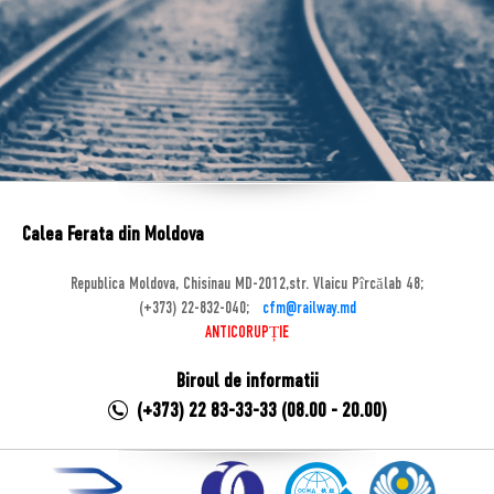
Calea Ferata din Moldova
Republica Moldova, Chisinau MD-2012,str. Vlaicu Pîrcălab 48;
(+373) 22-832-040;
cfm@railway.md
ANTICORUPȚIE
Biroul de informatii
(+373) 22 83-33-33 (08.00 - 20.00)