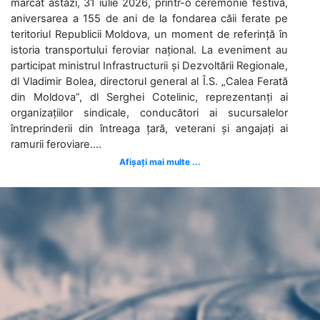
marcat astăzi, 31 iulie 2026, printr-o ceremonie festivă,
aniversarea a 155 de ani de la fondarea căii ferate pe
teritoriul Republicii Moldova, un moment de referință în
istoria transportului feroviar național. La eveniment au
participat ministrul Infrastructurii și Dezvoltării Regionale,
dl Vladimir Bolea, directorul general al Î.S. „Calea Ferată
din Moldova”, dl Serghei Cotelinic, reprezentanți ai
organizațiilor sindicale, conducători ai sucursalelor
întreprinderii din întreaga țară, veterani și angajați ai
ramurii feroviare....
Afișați mai multe ...