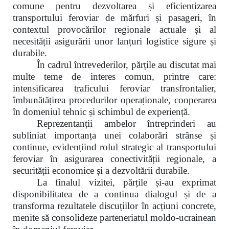
comune pentru dezvoltarea și eficientizarea
transportului feroviar de mărfuri și pasageri, în
contextul provocărilor regionale actuale și al
necesității asigurării unor lanțuri logistice sigure și
durabile.
În cadrul întrevederilor, părțile au discutat mai
multe teme de interes comun, printre care:
intensificarea traficului feroviar transfrontalier,
îmbunătățirea procedurilor operaționale, cooperarea
în domeniul tehnic și schimbul de experiență.
Reprezentanții ambelor întreprinderi au
subliniat importanța unei colaborări strânse și
continue, evidențiind rolul strategic al transportului
feroviar în asigurarea conectivității regionale, a
securității economice și a dezvoltării durabile.
La finalul vizitei, părțile și-au exprimat
disponibilitatea de a continua dialogul și de a
transforma rezultatele discuțiilor în acțiuni concrete,
menite să consolideze parteneriatul moldo-ucrainean