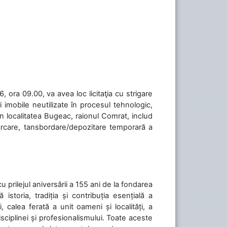
 ora 09.00, va avea loc licitaţia cu strigare
 imobile neutilizate în procesul tehnologic,
în localitatea Bugeac, raionul Comrat, includ
cărcare, tansbordare/depozitare temporară a
cu prilejul aniversării a 155 ani de la fondarea
toria, tradiția și contribuția esențială a
, calea ferată a unit oameni și localități, a
isciplinei și profesionalismului. Toate aceste