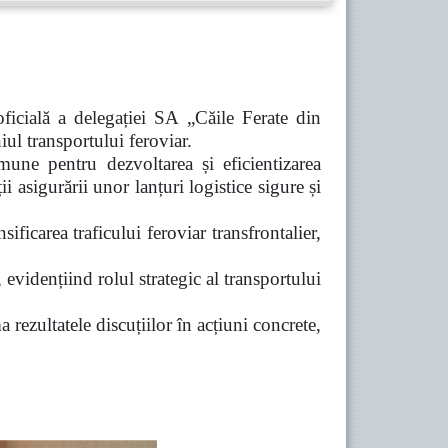
ficială a delegației SA „Căile Ferate din
ul transportului feroviar.
omune pentru dezvoltarea și eficientizarea
i asigurării unor lanțuri logistice sigure și
ificarea traficului feroviar transfrontalier,
evidențiind rolul strategic al transportului
 rezultatele discuțiilor în acțiuni concrete,