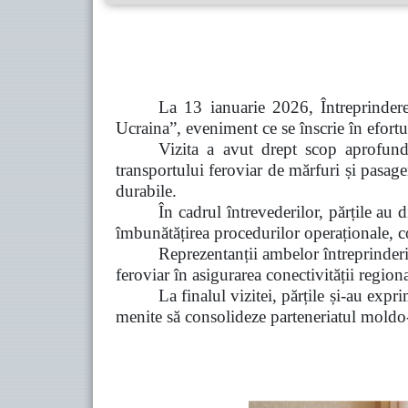
La 13 ianuarie 2026, Întreprindere
Ucraina”, eveniment ce se înscrie în efortu
Vizita a avut drept scop aprofundar
transportului feroviar de mărfuri și pasager
durabile.
În cadrul întrevederilor, părțile au 
îmbunătățirea procedurilor operaționale, 
Reprezentanții ambelor întreprinderi 
feroviar în asigurarea conectivității regiona
La finalul vizitei, părțile și-au expr
menite să consolideze parteneriatul moldo