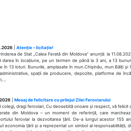
.2026
|
Atenție – licitație!
rinderea de Stat „Calea Ferată din Moldova” anunță: la 11.08.2026,
d darea în locațiune, pe un termen de până la 3 ani, a 13 bunuri
 în 13 loturi. Bunurile, amplasate în mun.Chișinău, mun.Bălți și 
 administrative, spații de producere, depozite, platforme de în
....
.2026
|
Mesaj de felicitare cu prilejul Zilei Feroviarului
i colegi, dragi feroviari, Cu deosebită onoare și respect, vă felicit 
Ferate din Moldova – un moment de referință, care marchează is
ortului feroviar la dezvoltarea țării. De-a lungul acestor 155 ani
ut economia țării și a reprezentat un simbol al responsabilității, d