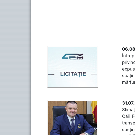
06.08
Întrep
privin
expuse
spații
mărfuri
31.07
Stimaț
Căii 
transp
susțin