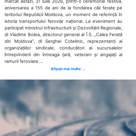
marcat astăzi, 31 iulie 2026, printr-o ceremonie festivă,
aniversarea a 155 de ani de la fondarea căii ferate pe
teritoriul Republicii Moldova, un moment de referință în
istoria transportului feroviar național. La eveniment au
participat ministrul Infrastructurii și Dezvoltării Regionale,
dl Vladimir Bolea, directorul general al Î.S. „Calea Ferată
din Moldova”, dl Serghei Cotelinic, reprezentanți ai
organizațiilor sindicale, conducători ai sucursalelor
întreprinderii din întreaga țară, veterani și angajați ai
ramurii feroviare....
Afișați mai multe ...