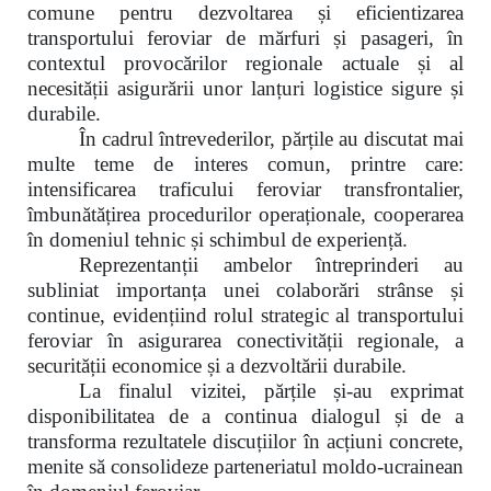
comune pentru dezvoltarea și eficientizarea
transportului feroviar de mărfuri și pasageri, în
contextul provocărilor regionale actuale și al
necesității asigurării unor lanțuri logistice sigure și
durabile.
În cadrul întrevederilor, părțile au discutat mai
multe teme de interes comun, printre care:
intensificarea traficului feroviar transfrontalier,
îmbunătățirea procedurilor operaționale, cooperarea
în domeniul tehnic și schimbul de experiență.
Reprezentanții ambelor întreprinderi au
subliniat importanța unei colaborări strânse și
continue, evidențiind rolul strategic al transportului
feroviar în asigurarea conectivității regionale, a
securității economice și a dezvoltării durabile.
La finalul vizitei, părțile și-au exprimat
disponibilitatea de a continua dialogul și de a
transforma rezultatele discuțiilor în acțiuni concrete,
menite să consolideze parteneriatul moldo-ucrainean