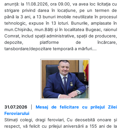
anunță: la 11.08.2026, ora 09.00, va avea loc licitaţia cu
strigare privind darea în locațiune, pe un termen de
până la 3 ani, a 13 bunuri imobile neutilizate în procesul
tehnologic, expuse în 13 loturi. Bunurile, amplasate în
mun.Chișinău, mun.Bălți și în localitatea Bugeac, raionul
Comrat, includ spații administrative, spații de producere,
depozite, platforme de încărcare,
tansbordare/depozitare temporară a mărfuri....
31.07.2026
|
Mesaj de felicitare cu prilejul Zilei
Feroviarului
Stimați colegi, dragi feroviari, Cu deosebită onoare și
respect, vă felicit cu prilejul aniversării a 155 ani de la