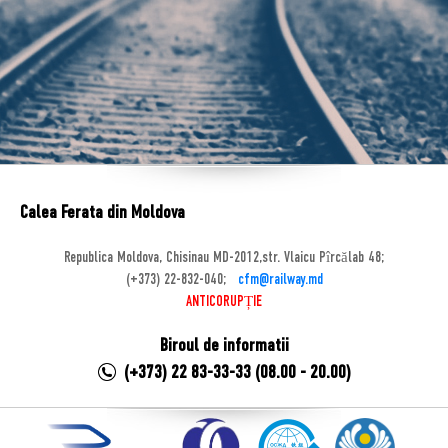
Calea Ferata din Moldova
Republica Moldova, Chisinau MD-2012,str. Vlaicu Pîrcălab 48;
(+373) 22-832-040;
cfm@railway.md
ANTICORUPȚIE
Biroul de informatii
(+373) 22 83-33-33 (08.00 - 20.00)