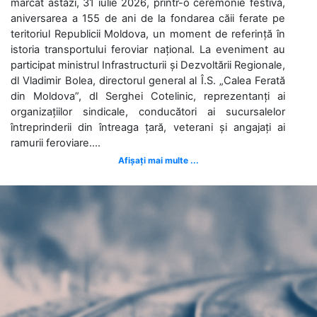
marcat astăzi, 31 iulie 2026, printr-o ceremonie festivă,
aniversarea a 155 de ani de la fondarea căii ferate pe
teritoriul Republicii Moldova, un moment de referință în
istoria transportului feroviar național. La eveniment au
participat ministrul Infrastructurii și Dezvoltării Regionale,
dl Vladimir Bolea, directorul general al Î.S. „Calea Ferată
din Moldova”, dl Serghei Cotelinic, reprezentanți ai
organizațiilor sindicale, conducători ai sucursalelor
întreprinderii din întreaga țară, veterani și angajați ai
ramurii feroviare....
Afișați mai multe ...