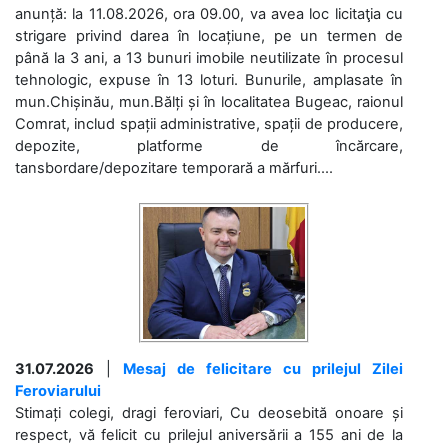
anunță: la 11.08.2026, ora 09.00, va avea loc licitaţia cu
strigare privind darea în locațiune, pe un termen de
până la 3 ani, a 13 bunuri imobile neutilizate în procesul
tehnologic, expuse în 13 loturi. Bunurile, amplasate în
mun.Chișinău, mun.Bălți și în localitatea Bugeac, raionul
Comrat, includ spații administrative, spații de producere,
depozite, platforme de încărcare,
tansbordare/depozitare temporară a mărfuri....
31.07.2026
|
Mesaj de felicitare cu prilejul Zilei
Feroviarului
Stimați colegi, dragi feroviari, Cu deosebită onoare și
respect, vă felicit cu prilejul aniversării a 155 ani de la