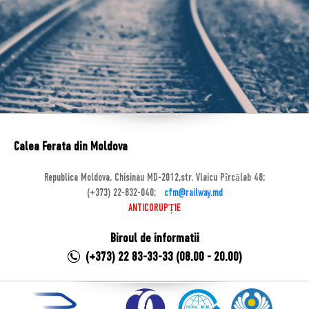
Calea Ferata din Moldova
Republica Moldova, Chisinau MD-2012,str. Vlaicu Pîrcălab 48;
(+373) 22-832-040;
cfm@railway.md
ANTICORUPȚIE
Biroul de informatii
(+373) 22 83-33-33 (08.00 - 20.00)