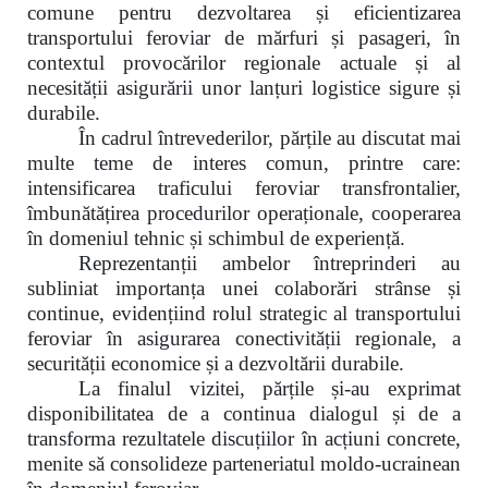
comune pentru dezvoltarea și eficientizarea
transportului feroviar de mărfuri și pasageri, în
contextul provocărilor regionale actuale și al
necesității asigurării unor lanțuri logistice sigure și
durabile.
În cadrul întrevederilor, părțile au discutat mai
multe teme de interes comun, printre care:
intensificarea traficului feroviar transfrontalier,
îmbunătățirea procedurilor operaționale, cooperarea
în domeniul tehnic și schimbul de experiență.
Reprezentanții ambelor întreprinderi au
subliniat importanța unei colaborări strânse și
continue, evidențiind rolul strategic al transportului
feroviar în asigurarea conectivității regionale, a
securității economice și a dezvoltării durabile.
La finalul vizitei, părțile și-au exprimat
disponibilitatea de a continua dialogul și de a
transforma rezultatele discuțiilor în acțiuni concrete,
menite să consolideze parteneriatul moldo-ucrainean