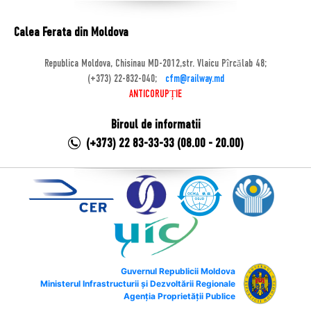
Calea Ferata din Moldova
Republica Moldova, Chisinau MD-2012,str. Vlaicu Pîrcălab 48;
(+373) 22-832-040;
cfm@railway.md
ANTICORUPȚIE
Biroul de informatii
(+373) 22 83-33-33 (08.00 - 20.00)
Guvernul Republicii Moldova
Ministerul Infrastructurii și Dezvoltării Regionale
Agenția Proprietății Publice