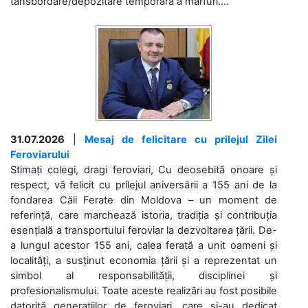
tansbordare/depozitare temporară a mărfuri....
31.07.2026
|
Mesaj de felicitare cu prilejul Zilei
Feroviarului
Stimați colegi, dragi feroviari, Cu deosebită onoare și
respect, vă felicit cu prilejul aniversării a 155 ani de la
fondarea Căii Ferate din Moldova – un moment de
referință, care marchează istoria, tradiția și contribuția
esențială a transportului feroviar la dezvoltarea țării. De-
a lungul acestor 155 ani, calea ferată a unit oameni și
localități, a susținut economia țării și a reprezentat un
simbol al responsabilității, disciplinei și
profesionalismului. Toate aceste realizări au fost posibile
datorită generațiilor de feroviari, care și-au dedicat