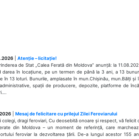
.2026
|
Atenție – licitație!
rinderea de Stat „Calea Ferată din Moldova” anunță: la 11.08.2026,
d darea în locațiune, pe un termen de până la 3 ani, a 13 bunuri
 în 13 loturi. Bunurile, amplasate în mun.Chișinău, mun.Bălți și 
 administrative, spații de producere, depozite, platforme de în
....
.2026
|
Mesaj de felicitare cu prilejul Zilei Feroviarului
i colegi, dragi feroviari, Cu deosebită onoare și respect, vă felicit 
Ferate din Moldova – un moment de referință, care marchează is
ortului feroviar la dezvoltarea țării. De-a lungul acestor 155 ani