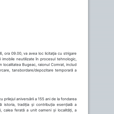
 ora 09.00, va avea loc licitaţia cu strigare
 imobile neutilizate în procesul tehnologic,
în localitatea Bugeac, raionul Comrat, includ
cărcare, tansbordare/depozitare temporară a
cu prilejul aniversării a 155 ani de la fondarea
toria, tradiția și contribuția esențială a
, calea ferată a unit oameni și localități, a