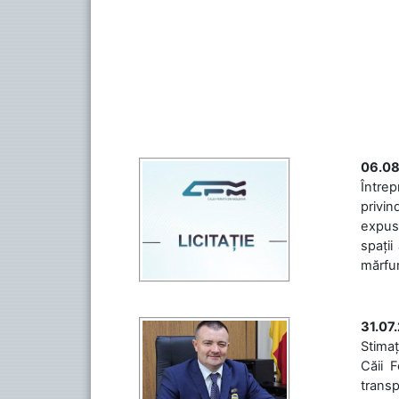
06.08
Întrep
privin
expuse
spații
mărfuri
31.07
Stimaț
Căii 
transp