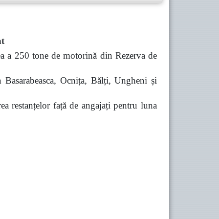
at
rea a 250 tone de motorină din Rezerva de
in Basarabeasca, Ocnița, Bălți, Ungheni și
rea restanțelor față de angajați pentru luna