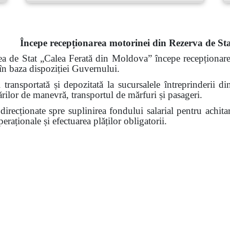
Începe recepționarea motorinei din Rezerva de St
rea de Stat „Calea Ferată din Moldova” începe recepționa
 în baza dispoziției Guvernului.
transportată și depozitată la sucursalele întreprinderii d
rărilor de manevră, transportul de mărfuri și pasageri.
direcționate spre suplinirea fondului salarial pentru achita
peraționale și efectuarea plăților obligatorii.