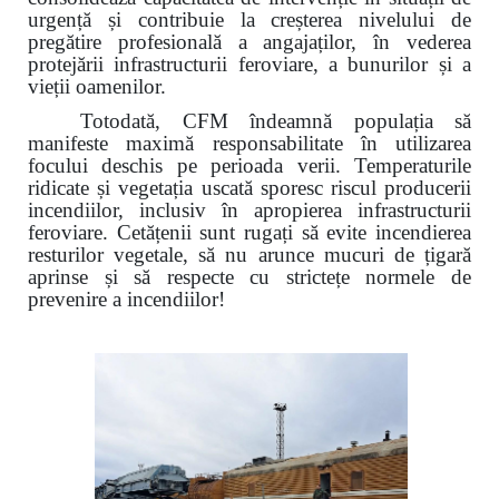
urgență și contribuie la creșterea nivelului de
pregătire profesională a angajaților, în vederea
protejării infrastructurii feroviare, a bunurilor și a
vieții oamenilor.
Totodată, CFM îndeamnă populația să
manifeste maximă responsabilitate în utilizarea
focului deschis pe perioada verii. Temperaturile
ridicate și vegetația uscată sporesc riscul producerii
incendiilor, inclusiv în apropierea infrastructurii
feroviare. Cetățenii sunt rugați să evite incendierea
resturilor vegetale, să nu arunce mucuri de țigară
aprinse și să respecte cu strictețe normele de
prevenire a incendiilor!