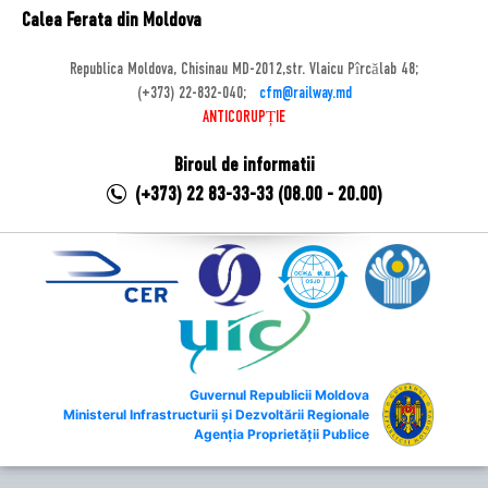
Calea Ferata din Moldova
Republica Moldova, Chisinau MD-2012,str. Vlaicu Pîrcălab 48;
(+373) 22-832-040;
cfm@railway.md
ANTICORUPȚIE
Biroul de informatii
(+373) 22 83-33-33 (08.00 - 20.00)
Guvernul Republicii Moldova
Ministerul Infrastructurii și Dezvoltării Regionale
Agenția Proprietății Publice