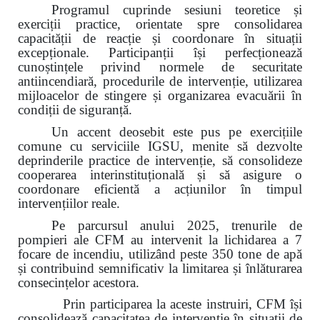
Programul cuprinde sesiuni teoretice și
exerciții practice, orientate spre consolidarea
capacității de reacție și coordonare în situații
excepționale. Participanții își perfecționează
cunoștințele privind normele de securitate
antiincendiară, procedurile de intervenție, utilizarea
mijloacelor de stingere și organizarea evacuării în
condiții de siguranță.
Un accent deosebit este pus pe exercițiile
comune cu serviciile IGSU, menite să dezvolte
deprinderile practice de intervenție, să consolideze
cooperarea interinstituțională și să asigure o
coordonare eficientă a acțiunilor în timpul
intervențiilor reale.
Pe parcursul anului 2025, trenurile de
pompieri ale CFM au intervenit la lichidarea a 7
focare de incendiu, utilizând peste 350 tone de apă
și contribuind semnificativ la limitarea și înlăturarea
consecințelor acestora.
Prin participarea la aceste instruiri, CFM își
consolidează capacitatea de intervenție în situații de