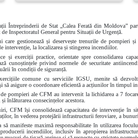
ții Întreprinderii de Stat „Calea Ferată din Moldova” part
at de Inspectoratul General pentru Situații de Urgență.
ui care gestionează și deservește trenurile de pompieri și c
intervenție, la localizarea și stingerea incendiilor.
e și exerciții practice, orientate spre consolidarea capaci
ează cunoștințele privind normele de securitate antiincendi
ării în condiții de siguranță.
ercițiile comune cu serviciile IGSU, menite să dezvolte 
i să asigure o coordonare eficientă a acțiunilor în timpul int
 de pompieri ale CFM au intervenit la lichidarea a 7 focar
 și înlăturarea consecințelor acestora.
FM își consolidează capacitatea de intervenție în situa
ilor, în vederea protejării infrastructurii feroviare, a bunuri
ă manifeste maximă responsabilitate în utilizarea focului
 producerii incendiilor, inclusiv în apropierea infrastructur
ce mucuri de țigară aprinse și să respecte cu strictețe normel