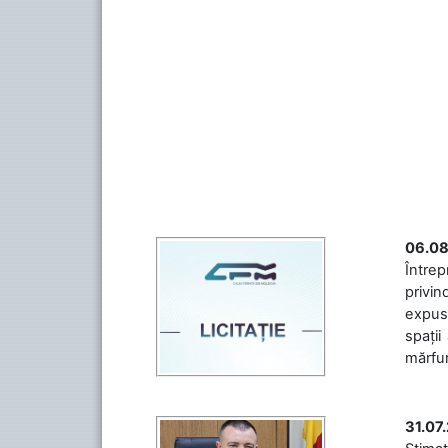
06.08
Întrep
privin
expuse
spații
mărfuri
31.07