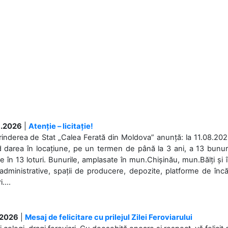
.2026
|
Atenție – licitație!
rinderea de Stat „Calea Ferată din Moldova” anunță: la 11.08.2026,
d darea în locațiune, pe un termen de până la 3 ani, a 13 bunuri
 în 13 loturi. Bunurile, amplasate în mun.Chișinău, mun.Bălți și 
 administrative, spații de producere, depozite, platforme de în
....
.2026
|
Mesaj de felicitare cu prilejul Zilei Feroviarului