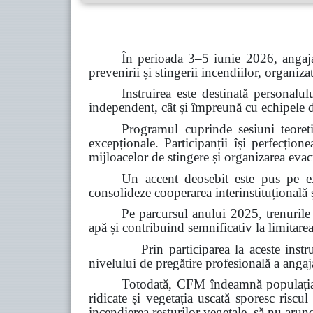
În perioada 3–5 iunie 2026, angaja
prevenirii și stingerii incendiilor, organiz
Instruirea este destinată personalul
independent, cât și împreună cu echipele de 
Programul cuprinde sesiuni teoretic
excepționale. Participanții își perfecțion
mijloacelor de stingere și organizarea evacu
Un accent deosebit este pus pe ex
consolideze cooperarea interinstituțională ș
Pe parcursul anului 2025, trenurile
apă și contribuind semnificativ la limitarea
Prin participarea la aceste instruiri, C
nivelului de pregătire profesională a angajaț
Totodată, CFM îndeamnă populația s
ridicate și vegetația uscată sporesc riscul
incendierea resturilor vegetale, să nu arun