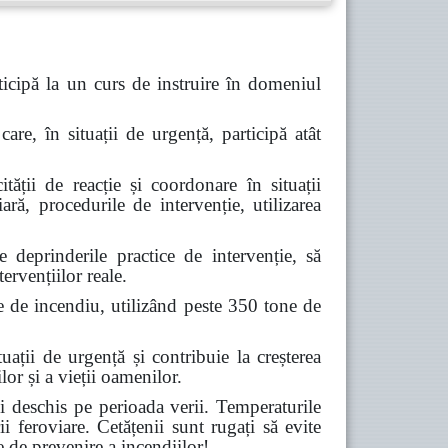
icipă la un curs de instruire în domeniul
are, în situații de urgență, participă atât
tății de reacție și coordonare în situații
ară, procedurile de intervenție, utilizarea
deprinderile practice de intervenție, să
ervențiilor reale.
e de incendiu, utilizând peste 350 tone de
ții de urgență și contribuie la creșterea
lor și a vieții oamenilor.
 deschis pe perioada verii. Temperaturile
ii feroviare. Cetățenii sunt rugați să evite
e de prevenire a incendiilor!