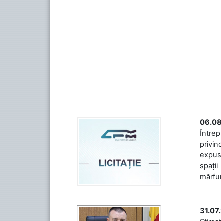
06.08
Întrep
privin
expuse
spații
mărfuri
31.07