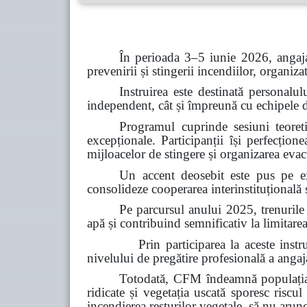
În perioada 3–5 iunie 2026, angaja
prevenirii și stingerii incendiilor, organiz
Instruirea este destinată personalul
independent, cât și împreună cu echipele de 
Programul cuprinde sesiuni teoretic
excepționale. Participanții își perfecțion
mijloacelor de stingere și organizarea evacu
Un accent deosebit este pus pe ex
consolideze cooperarea interinstituțională ș
Pe parcursul anului 2025, trenurile
apă și contribuind semnificativ la limitarea
Prin participarea la aceste instruiri, C
nivelului de pregătire profesională a angajaț
Totodată, CFM îndeamnă populația s
ridicate și vegetația uscată sporesc riscul
incendierea resturilor vegetale, să nu arun