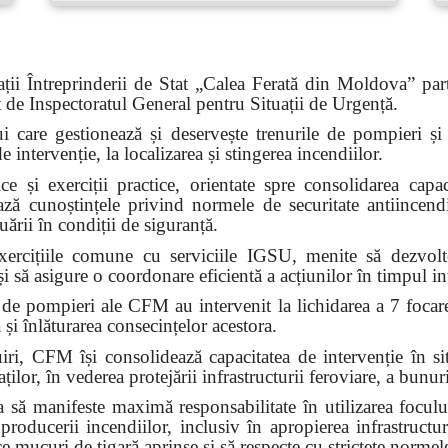
ții Întreprinderii de Stat „Calea Ferată din Moldova” part
at de Inspectoratul General pentru Situații de Urgență.
ui care gestionează și deservește trenurile de pompieri și c
intervenție, la localizarea și stingerea incendiilor.
e și exerciții practice, orientate spre consolidarea capaci
ează cunoștințele privind normele de securitate antiincendi
ării în condiții de siguranță.
ercițiile comune cu serviciile IGSU, menite să dezvolte 
i să asigure o coordonare eficientă a acțiunilor în timpul int
 de pompieri ale CFM au intervenit la lichidarea a 7 focar
 și înlăturarea consecințelor acestora.
FM își consolidează capacitatea de intervenție în situa
ilor, în vederea protejării infrastructurii feroviare, a bunuri
ă manifeste maximă responsabilitate în utilizarea focului
 producerii incendiilor, inclusiv în apropierea infrastructur
ce mucuri de țigară aprinse și să respecte cu strictețe normel