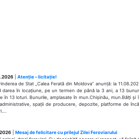
.2026
|
Atenție – licitație!
rinderea de Stat „Calea Ferată din Moldova” anunță: la 11.08.2026,
d darea în locațiune, pe un termen de până la 3 ani, a 13 bunuri
 în 13 loturi. Bunurile, amplasate în mun.Chișinău, mun.Bălți și 
 administrative, spații de producere, depozite, platforme de în
....
.2026
|
Mesaj de felicitare cu prilejul Zilei Feroviarului