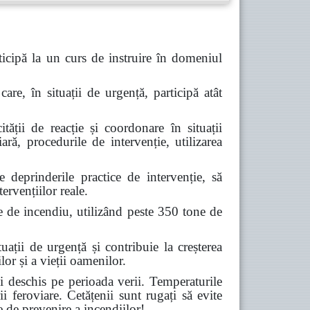
icipă la un curs de instruire în domeniul
are, în situații de urgență, participă atât
tății de reacție și coordonare în situații
ară, procedurile de intervenție, utilizarea
deprinderile practice de intervenție, să
ervențiilor reale.
e de incendiu, utilizând peste 350 tone de
ții de urgență și contribuie la creșterea
lor și a vieții oamenilor.
 deschis pe perioada verii. Temperaturile
ii feroviare. Cetățenii sunt rugați să evite
e de prevenire a incendiilor!