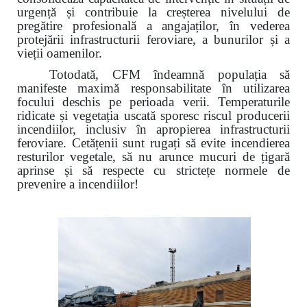
urgență și contribuie la creșterea nivelului de
pregătire profesională a angajaților, în vederea
protejării infrastructurii feroviare, a bunurilor și a
vieții oamenilor.
Totodată, CFM îndeamnă populația să
manifeste maximă responsabilitate în utilizarea
focului deschis pe perioada verii. Temperaturile
ridicate și vegetația uscată sporesc riscul producerii
incendiilor, inclusiv în apropierea infrastructurii
feroviare. Cetățenii sunt rugați să evite incendierea
resturilor vegetale, să nu arunce mucuri de țigară
aprinse și să respecte cu strictețe normele de
prevenire a incendiilor!