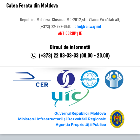
Calea Ferata din Moldova
Republica Moldova, Chisinau MD-2012,str. Vlaicu Pîrcălab 48;
(+373) 22-832-040;
cfm@railway.md
ANTICORUPȚIE
Biroul de informatii
(+373) 22 83-33-33 (08.00 - 20.00)
Guvernul Republicii Moldova
Ministerul Infrastructurii și Dezvoltării Regionale
Agenția Proprietății Publice