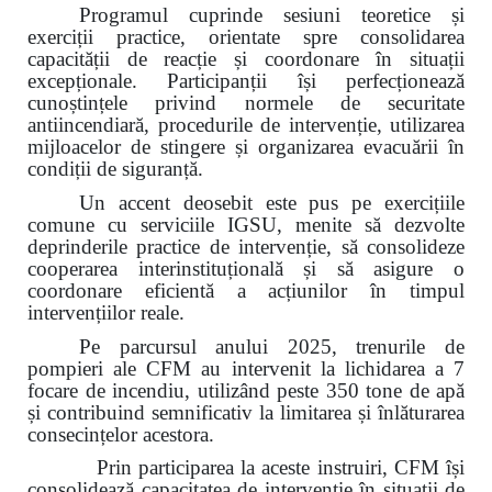
Programul cuprinde sesiuni teoretice și
exerciții practice, orientate spre consolidarea
capacității de reacție și coordonare în situații
excepționale. Participanții își perfecționează
cunoștințele privind normele de securitate
antiincendiară, procedurile de intervenție, utilizarea
mijloacelor de stingere și organizarea evacuării în
condiții de siguranță.
Un accent deosebit este pus pe exercițiile
comune cu serviciile IGSU, menite să dezvolte
deprinderile practice de intervenție, să consolideze
cooperarea interinstituțională și să asigure o
coordonare eficientă a acțiunilor în timpul
intervențiilor reale.
Pe parcursul anului 2025, trenurile de
pompieri ale CFM au intervenit la lichidarea a 7
focare de incendiu, utilizând peste 350 tone de apă
și contribuind semnificativ la limitarea și înlăturarea
consecințelor acestora.
Prin participarea la aceste instruiri, CFM își
consolidează capacitatea de intervenție în situații de