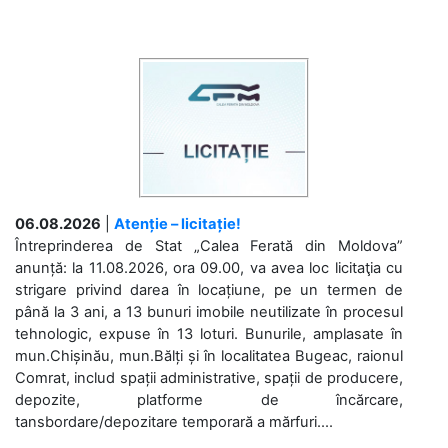
06.08.2026
|
Atenție – licitație!
Întreprinderea de Stat „Calea Ferată din Moldova”
anunță: la 11.08.2026, ora 09.00, va avea loc licitaţia cu
strigare privind darea în locațiune, pe un termen de
până la 3 ani, a 13 bunuri imobile neutilizate în procesul
tehnologic, expuse în 13 loturi. Bunurile, amplasate în
mun.Chișinău, mun.Bălți și în localitatea Bugeac, raionul
Comrat, includ spații administrative, spații de producere,
depozite, platforme de încărcare,
tansbordare/depozitare temporară a mărfuri....