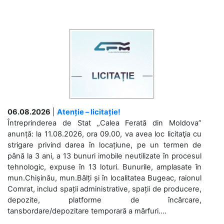
06.08.2026
|
Atenție – licitație!
Întreprinderea de Stat „Calea Ferată din Moldova”
anunță: la 11.08.2026, ora 09.00, va avea loc licitaţia cu
strigare privind darea în locațiune, pe un termen de
până la 3 ani, a 13 bunuri imobile neutilizate în procesul
tehnologic, expuse în 13 loturi. Bunurile, amplasate în
mun.Chișinău, mun.Bălți și în localitatea Bugeac, raionul
Comrat, includ spații administrative, spații de producere,
depozite, platforme de încărcare,
tansbordare/depozitare temporară a mărfuri....