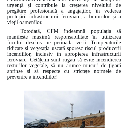
urgență și contribuie la creșterea nivelului de
pregătire profesională a angajaților, în vederea
protejării infrastructurii feroviare, a bunurilor și a
vieții oamenilor.
Totodată, CFM îndeamnă populația să
manifeste maximă responsabilitate în utilizarea
focului deschis pe perioada verii. Temperaturile
ridicate și vegetația uscată sporesc riscul producerii
incendiilor, inclusiv în apropierea infrastructurii
feroviare. Cetățenii sunt rugați să evite incendierea
resturilor vegetale, să nu arunce mucuri de țigară
aprinse și să respecte cu strictețe normele de
prevenire a incendiilor!