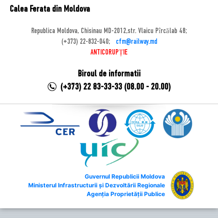
Calea Ferata din Moldova
Republica Moldova, Chisinau MD-2012,str. Vlaicu Pîrcălab 48;
(+373) 22-832-040;
cfm@railway.md
ANTICORUPȚIE
Biroul de informatii
(+373) 22 83-33-33 (08.00 - 20.00)
Guvernul Republicii Moldova
Ministerul Infrastructurii și Dezvoltării Regionale
Agenția Proprietății Publice