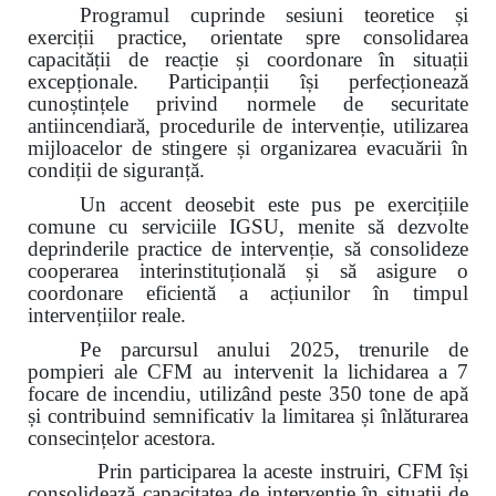
Programul cuprinde sesiuni teoretice și
exerciții practice, orientate spre consolidarea
capacității de reacție și coordonare în situații
excepționale. Participanții își perfecționează
cunoștințele privind normele de securitate
antiincendiară, procedurile de intervenție, utilizarea
mijloacelor de stingere și organizarea evacuării în
condiții de siguranță.
Un accent deosebit este pus pe exercițiile
comune cu serviciile IGSU, menite să dezvolte
deprinderile practice de intervenție, să consolideze
cooperarea interinstituțională și să asigure o
coordonare eficientă a acțiunilor în timpul
intervențiilor reale.
Pe parcursul anului 2025, trenurile de
pompieri ale CFM au intervenit la lichidarea a 7
focare de incendiu, utilizând peste 350 tone de apă
și contribuind semnificativ la limitarea și înlăturarea
consecințelor acestora.
Prin participarea la aceste instruiri, CFM își
consolidează capacitatea de intervenție în situații de