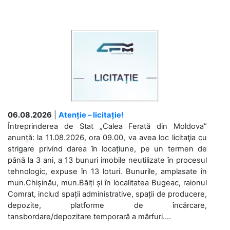
06.08.2026
|
Atenție – licitație!
Întreprinderea de Stat „Calea Ferată din Moldova”
anunță: la 11.08.2026, ora 09.00, va avea loc licitaţia cu
strigare privind darea în locațiune, pe un termen de
până la 3 ani, a 13 bunuri imobile neutilizate în procesul
tehnologic, expuse în 13 loturi. Bunurile, amplasate în
mun.Chișinău, mun.Bălți și în localitatea Bugeac, raionul
Comrat, includ spații administrative, spații de producere,
depozite, platforme de încărcare,
tansbordare/depozitare temporară a mărfuri....