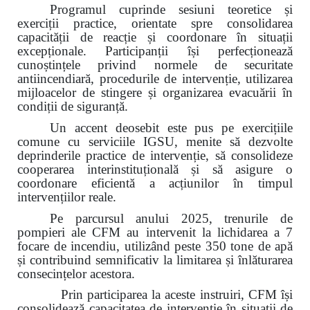
Programul cuprinde sesiuni teoretice și
exerciții practice, orientate spre consolidarea
capacității de reacție și coordonare în situații
excepționale. Participanții își perfecționează
cunoștințele privind normele de securitate
antiincendiară, procedurile de intervenție, utilizarea
mijloacelor de stingere și organizarea evacuării în
condiții de siguranță.
Un accent deosebit este pus pe exercițiile
comune cu serviciile IGSU, menite să dezvolte
deprinderile practice de intervenție, să consolideze
cooperarea interinstituțională și să asigure o
coordonare eficientă a acțiunilor în timpul
intervențiilor reale.
Pe parcursul anului 2025, trenurile de
pompieri ale CFM au intervenit la lichidarea a 7
focare de incendiu, utilizând peste 350 tone de apă
și contribuind semnificativ la limitarea și înlăturarea
consecințelor acestora.
Prin participarea la aceste instruiri, CFM își
consolidează capacitatea de intervenție în situații de