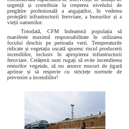
urgență și contribuie la creșterea nivelului de
pregătire profesională a angajaților, în vederea
protejării infrastructurii feroviare, a bunurilor și a
vieții oamenilor.
Totodată, CFM îndeamnă populația să
manifeste maximă responsabilitate în utilizarea
focului deschis pe perioada verii. Temperaturile
ridicate și vegetația uscată sporesc riscul producerii
incendiilor, inclusiv în apropierea infrastructurii
feroviare. Cetățenii sunt rugați să evite incendierea
resturilor vegetale, să nu arunce mucuri de țigară
aprinse și să respecte cu strictețe normele de
prevenire a incendiilor!