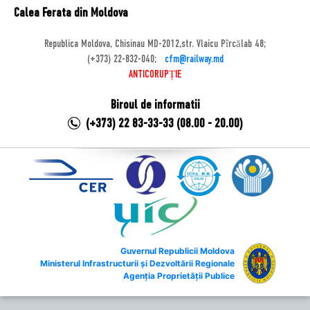
Calea Ferata din Moldova
Republica Moldova, Chisinau MD-2012,str. Vlaicu Pîrcălab 48;
(+373) 22-832-040;
cfm@railway.md
ANTICORUPȚIE
Biroul de informatii
(+373) 22 83-33-33 (08.00 - 20.00)
Guvernul Republicii Moldova
Ministerul Infrastructurii și Dezvoltării Regionale
Agenția Proprietății Publice